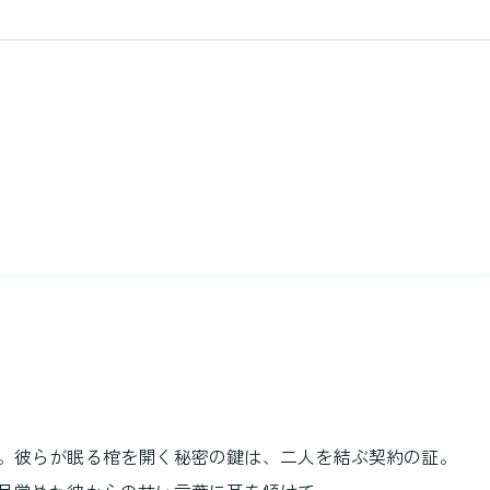
。彼らが眠る棺を開く秘密の鍵は、二人を結ぶ契約の証。