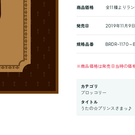
商
商品価格
全11種よりランダ
品
詳
発売日
2019年11月9日
細
規格品番
BRDR-1170～B
※
商品価格は発売日当時の価
カテゴリ
ブロッコリー
タイトル
うたの☆プリンスさまっ♪