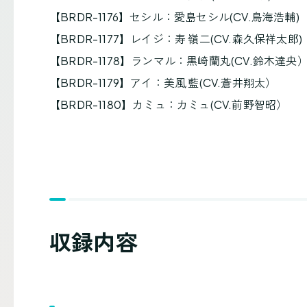
【BRDR-1176】セシル：愛島セシル(CV.鳥海浩輔)
【BRDR-1177】レイジ：寿 嶺二(CV.森久保祥太郎)
【BRDR-1178】ランマル：黒崎蘭丸(CV.鈴木達央
【BRDR-1179】アイ：美風 藍(CV.蒼井翔太）
【BRDR-1180】カミュ：カミュ(CV.前野智昭）
収録内容