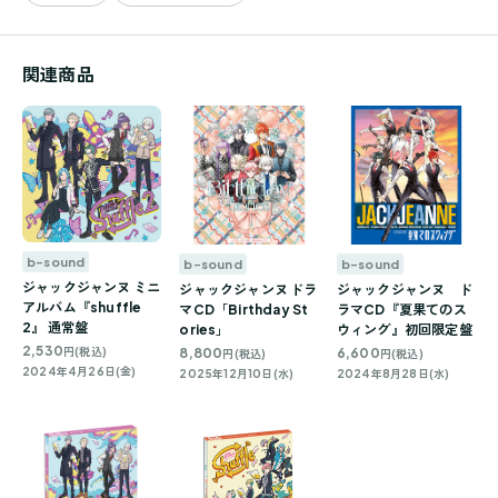
関連商品
b-sound
b-sound
b-sound
ジャックジャンヌ ミニ
ジャックジャンヌ ドラ
ジャックジャンヌ ド
アルバム『shuffle
マCD「Birthday St
ラマCD『夏果てのス
2』 通常盤
ories」
ウィング』初回限定盤
2,530
8,800
6,600
円(税込)
円(税込)
円(税込)
2024年4月26日(金)
2025年12月10日(水)
2024年8月28日(水)