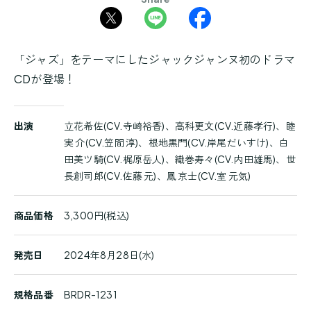
「ジャズ」をテーマにしたジャックジャンヌ初のドラマ
CDが登場！
商
出演
立花希佐(CV.寺崎裕香)、高科更文(CV.近藤孝行)、睦
品
実 介(CV.笠間 淳)、根地黒門(CV.岸尾だいすけ)、白
詳
田美ツ騎(CV.梶原岳人)、織巻寿々(CV.内田雄馬)、世
細
長創司郎(CV.佐藤 元)、鳳 京士(CV.室 元気)
商品価格
3,300円(税込)
発売日
2024年8月28日(水)
規格品番
BRDR-1231