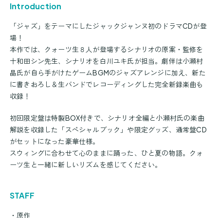
Introduction
「ジャズ」をテーマにしたジャックジャンヌ初のドラマCDが登
場！
本作では、クォーツ生８人が登場するシナリオの原案・監修を
十和田シン先生、シナリオを白川ユキ氏が担当。劇伴は小瀬村
晶氏が自ら手がけたゲームBGMのジャズアレンジに加え、新た
に書きおろし＆生バンドでレコーディングした完全新録楽曲も
収録！
初回限定盤は特製BOX付きで、シナリオ全編と小瀬村氏の楽曲
解説を収録した「スペシャルブック」や限定グッズ、通常盤CD
がセットになった豪華仕様。
スウィングに合わせて心のままに踊った、ひと夏の物語。クォ
ーツ生と一緒に新しいリズムを感じてください。
STAFF
・原作