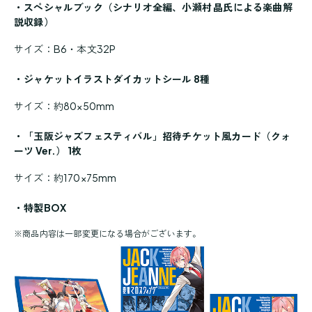
・スペシャルブック（シナリオ全編、小瀬村 晶氏による楽曲解
説収録）
サイズ：B6・本文32P
・ジャケットイラストダイカットシール 8種
サイズ：約80×50mm
・「玉阪ジャズフェスティバル」招待チケット風カード（クォ
ーツ Ver.） 1枚
サイズ：約170×75mm
・特製BOX
※
商品内容は一部変更になる場合がございます。