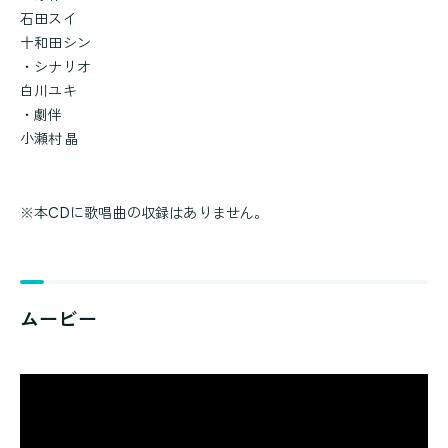
石田スイ
十和田シン
・シナリオ
白川ユキ
・劇伴
小瀬村 晶
※本CDに歌唱曲の収録はありません。
ムービー