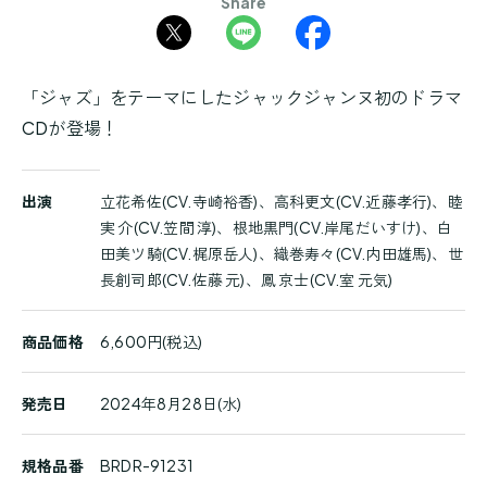
Share
「ジャズ」をテーマにしたジャックジャンヌ初のドラマ
CDが登場！
商
出演
立花希佐(CV.寺崎裕香)、高科更文(CV.近藤孝行)、睦
品
実 介(CV.笠間 淳)、根地黒門(CV.岸尾だいすけ)、白
詳
田美ツ騎(CV.梶原岳人)、織巻寿々(CV.内田雄馬)、世
細
長創司郎(CV.佐藤 元)、鳳 京士(CV.室 元気)
商品価格
6,600円(税込)
発売日
2024年8月28日(水)
規格品番
BRDR-91231