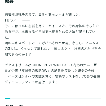
概要
叡智極点戦争の果て。星界へ散ったソルが遺した、
1冊のノート――
そこにはソルに忠誠を尽くしたイースと、その身体の持ち主で
ある**が、本来在るべき状態へ戻るための方法が記されてい
た。
魂のエキスパートとして呼び出された世羅、きさら、アニムス
の3人は、くっついて離れない「魂コネクト」状態のふたりを分
離できるのか！？
ゼクストリーム@ONLINE 2021.WINTER にて行われたユーザー
参加企画「英雄達の戦記DW」の結果を反映した運命の分岐、
「イースはソルへの忠誠を貫く」物語のラストを、70分の長編
ヴォイスドラマにてお届けします！