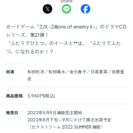
Share
カードゲーム「Z/X -Zillions of enemy X-」のドラマCD
シリーズ、第21弾！
〝ふたりでひとつ〟のイースと**は、〝ふたりでふた
つ〟になれるのか！？
商
出演
松田利冴／松田颯水／金元寿子／日高里菜／加隈亜
品
衣
詳
細
商品価格
3,960円(税込)
発売日
2022年5月9日通販受注開始
2022年8月下旬～9月にかけて順次出荷予定
（ゼクストリーム 2022.SUMMER 通販）