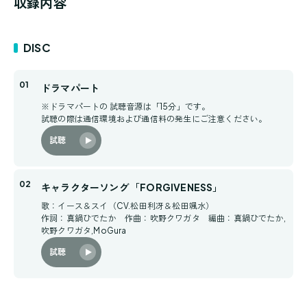
収録内容
DISC
ドラマパート
※ドラマパートの 試聴音源は「15分」です。
試聴の際は通信環境および通信料の発生にご注意ください。
試聴
キャラクターソング 「FORGIVENESS」
歌：イース＆スイ（CV.松田利冴＆松田颯水）
作詞：真鍋ひでたか 作曲：吹野クワガタ 編曲：真鍋ひでたか,
吹野クワガタ,MoGura
試聴