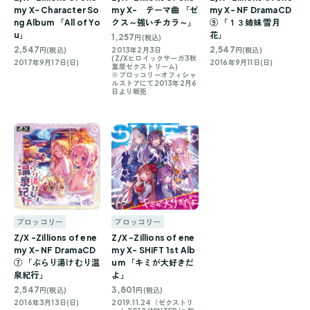
my X- Character So
my X- テーマ曲 「ゼ
my X- NF DramaCD
ng Album 「All of Yo
クス～強いチカラ～」
⑨ 「１３姉妹 雪月
u」
花」
1,257
円(税込)
2,547
2,547
円(税込)
2013年2月3日
円(税込)
(Z/Xヒロイックサーガ3秋
2017年9月17日(日)
2016年9月11日(日)
葉原ゼクストリーム)
※ブロッコリーオフィシャ
ルストアにて2013年2月6
日より販売
ブロッコリー
ブロッコリー
Z/X -Zillions of ene
Z/X -Zillions of ene
my X- NF DramaCD
my X- SHiFT 1st Alb
⑦ 「ぶらり湯けむり温
um 「キミが大好きだ
泉紀行」
よ」
2,547
3,801
円(税込)
円(税込)
2016年3月13日(日)
2019.11.24（ゼクストリ