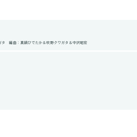
ガタ 編曲：真鍋ひでたか＆吹野クワガタ＆中沢昭宏