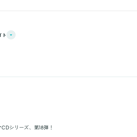
イト
のドラマCDシリーズ、第18弾！