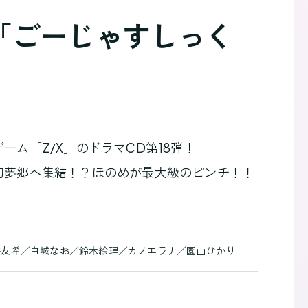
aCD ⑱ 「ごーじゃすしっく
ーム「Z/X」のドラマCD第18弾！
幻夢郷へ集結！？ほのめが最大級のピンチ！！
井友希／白城なお／鈴木絵理／カノエラナ／園山ひかり