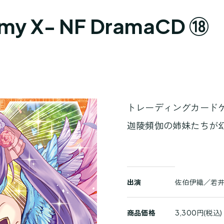
f enemy X- NF Dram
トレーディングカードゲ
迦陵頻伽の姉妹たちが
商
出演
佐伯伊織／若
品
詳
商品価格
3,300円(税込)
細