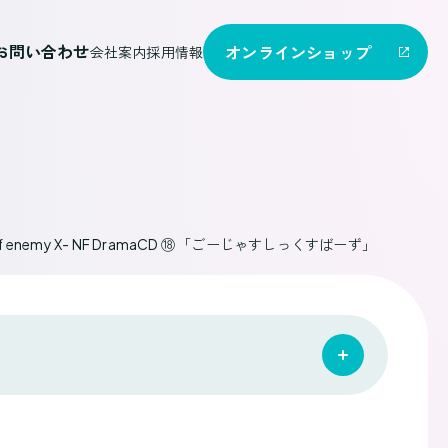
お問い合わせ
オンライン
ショップ
会社案内
採用情報
ons of enemy X- NF DramaCD ⑱ 「ごーじゃすしっくすばーず」