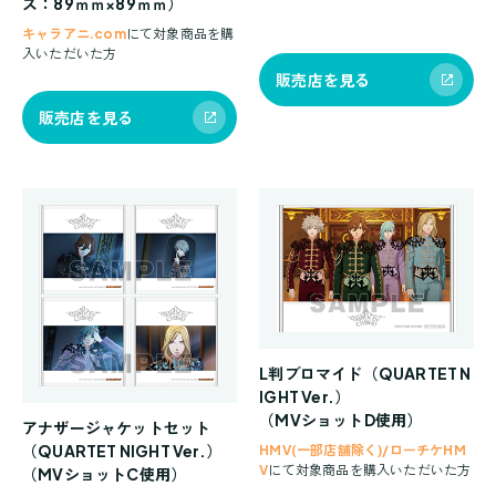
ズ：89ｍｍ×89ｍｍ）
キャラアニ.com
にて対象商品を購
入いただいた方
販売店を見る
販売店を見る
L判ブロマイド（QUARTET N
IGHT Ver.）
（MVショットD使用）
アナザージャケットセット
（QUARTET NIGHT Ver.）
HMV(一部店舗除く)/ローチケHM
V
にて対象商品を購入いただいた方
（MVショットC使用）