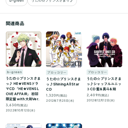
b-green
うたの☆プリンスさまっ♪
関連商品
b-green
ブロッコリー
ブロッコリー
うたの☆プリンスさま
うたの☆プリンスさま
うたの☆プリンスさま
っ♪ HE★VENSドラ
っ♪シャッフルユニッ
っ♪Shining All Star
マCD「HE★VENS L
トCD 藍&真斗&翔
CD
OVE AFFAIR」 初回
2,409
1,320
円(税込)
円(税込)
限定盤 with 大和Ver.
2012年12月12日(水)
2012年7月25日(水)
3,630
円(税込)
2022年10月12日(水)