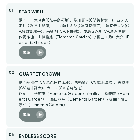
STAR WISH
歌：一十木音也(CV.寺島拓篤)、聖川真斗(CV.鈴村健一)、四ノ宮
那月(CV.谷山紀章)、一ノ瀬トキヤ(CV.宮野真守)、神宮寺レン(C
V.諏訪部順一)、来栖 翔(CV.下野 紘)、愛島セシル(CV.鳥海浩輔)
作詞作曲：上松範康（Elements Garden） / 編曲：菊田大介（El
ements Garden）
試聴
QUARTET CROWN
歌：寿 嶺二(CV.森久保祥太郎)、黒崎蘭丸(CV.鈴木達央)、美風 藍
(CV.蒼井翔太)、カミュ(CV.前野智昭)
作詞：上松範康（Elements Garden） / 作曲：上松範康（Elem
ents Garden）、藤田淳平（Elements Garden） / 編曲：藤田
淳平（Elements Garden）
試聴
ENDLESS SCORE