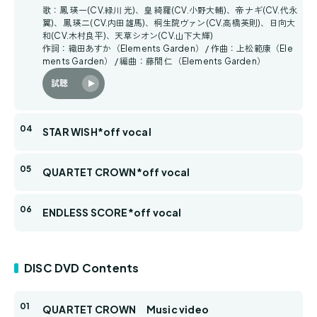
歌：鳳 瑛一(CV.緑川 光)、皇 綺羅(CV.小野大輔)、帝 ナギ(CV.代永
翼)、鳳 瑛二(CV.内田雄馬)、桐生院ヴァン(CV.高橋英則)、日向大
和(CV.木村良平)、天草シオン(CV.山下大輝)
作詞：織田あすか（Elements Garden） / 作曲：上松範康（Ele
ments Garden） / 編曲：藤間 仁（Elements Garden）
試聴
STAR WISH*off vocal
QUARTET CROWN*off vocal
ENDLESS SCORE*off vocal
DISC DVD Contents
QUARTET CROWN Music video