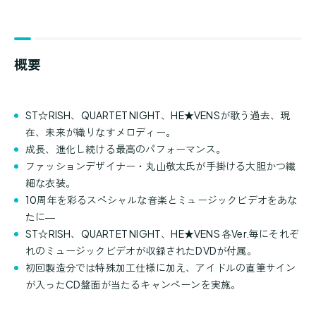
概要
ST☆RISH、QUARTET NIGHT、HE★VENSが歌う過去、現
在、未来が織りなすメロディー。
成長、進化し続ける最高のパフォーマンス。
ファッションデザイナー・丸山敬太氏が手掛ける大胆かつ繊
細な衣装。
10周年を彩るスペシャルな音楽とミュージックビデオをあな
たに―
ST☆RISH、QUARTET NIGHT、HE★VENS 各Ver.毎にそれぞ
れのミュージックビデオが収録されたDVDが付属。
初回製造分では特殊加工仕様に加え、アイドルの直筆サイン
が入ったCD盤面が当たるキャンペーンを実施。