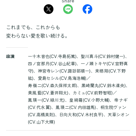
Share
これまでも、これからも
変わらない愛を歌い続ける。
商
出演
一十木音也(CV.寺島拓篤)、聖川真斗(CV.鈴村健一)、
品
四ノ宮那月(CV.谷山紀章)、一ノ瀬トキヤ(CV.宮野真
詳
守)、神宮寺レン(CV.諏訪部順一)、来栖 翔(CV.下野
細
紘)、愛島セシル(CV.鳥海浩輔)／
寿 嶺二(CV.森久保祥太郎)、黒崎蘭丸(CV.鈴木達央)、
美風 藍(CV.蒼井翔太)、カミュ(CV.前野智昭)／
鳳 瑛一(CV.緑川 光)、皇 綺羅(CV.小野大輔)、帝 ナギ
(CV.代永 翼)、鳳 瑛二(CV.内田雄馬)、桐生院ヴァン
(CV.高橋英則)、日向大和(CV.木村良平)、天草シオン
(CV.山下大輝)