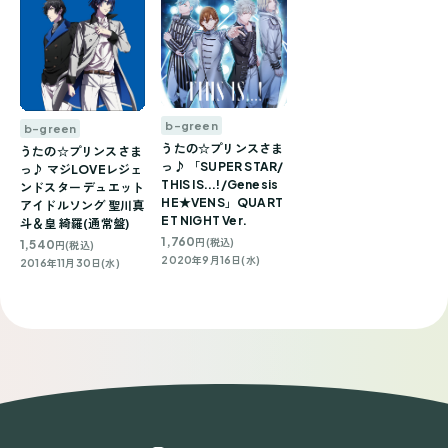
b-green
b-green
うたの☆プリンスさま
うたの☆プリンスさま
っ♪ 「SUPER STAR/
っ♪ マジLOVEレジェ
THIS IS...!/Genesis
ンドスター デュエット
HE★VENS」QUART
アイドルソング 聖川真
ET NIGHT Ver.
斗＆皇 綺羅(通常盤)
1,760
円(税込)
1,540
円(税込)
2020年9月16日(水)
2016年11月30日(水)