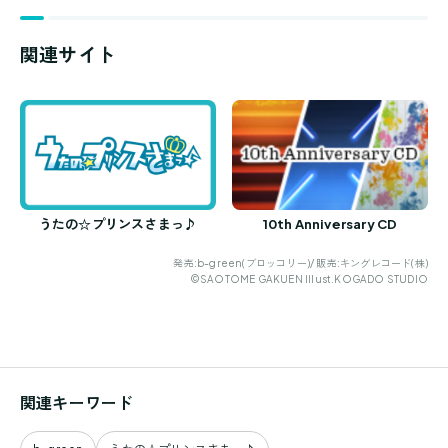
関連サイト
うたの☆プリンスさまっ♪
10th Anniversary CD
発売:b-green(ブロッコリー)/ 販売:キングレコード(株)
©SAOTOME GAKUEN Illust.KOGADO STUDIO
関連キーワード