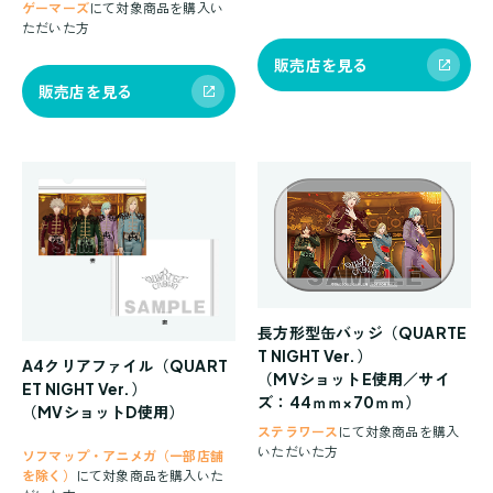
ゲーマーズ
にて対象商品を購入い
ただいた方
販売店を見る
販売店を見る
長方形型缶バッジ（QUARTE
T NIGHT Ver.）
A4クリアファイル（QUART
（MVショットE使用／サイ
ET NIGHT Ver.）
ズ：44ｍｍ×70ｍｍ）
（MVショットD使用）
ステラワース
にて対象商品を購入
いただいた方
ソフマップ・アニメガ（一部店舗
を除く）
にて対象商品を購入いた