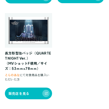
長方形型缶バッジ（QUARTE
T NIGHT Ver.）
（MVショットF使用／サイ
ズ：53ｍｍ×78ｍｍ）
とらのあな
にて対象商品を購入い
ただいた方
販売店を見る