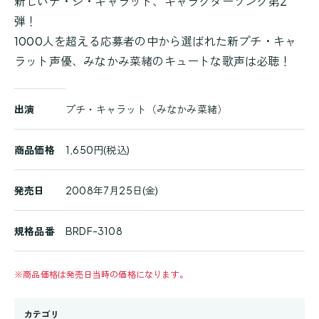
新しいデ・ジ・キャラット、キャラクターソング第2
弾！
1000人を超える応募者の中から選ばれた新プチ・キャ
ラット声優、みなかみ菜緒のキュートな歌声は必聴！
商
出演
プチ・キャラット（みなかみ菜緒）
品
詳
細
商品価格
1,650円(税込)
発売日
2008年7月25日(金)
規格品番
BRDF-3108
※
商品価格は発売日当時の価格になります。
カテゴリ