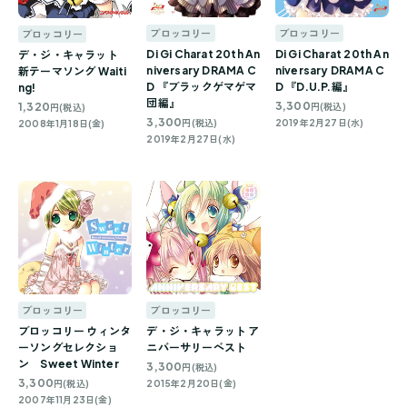
ブロッコリー
ブロッコリー
ブロッコリー
Di Gi Charat 20th An
Di Gi Charat 20th An
デ・ジ・キャラット
niversary DRAMA C
niversary DRAMA C
新テーマソング Waiti
D 『ブラックゲマゲマ
D 『D.U.P.編』
ng!
団編』
3,300
1,320
円(税込)
円(税込)
3,300
円(税込)
2019年2月27日(水)
2008年1月18日(金)
2019年2月27日(水)
ブロッコリー
ブロッコリー
ブロッコリー ウィンタ
デ・ジ・キャラット ア
ーソングセレクショ
ニバーサリーベスト
ン Sweet Winter
3,300
円(税込)
3,300
円(税込)
2015年2月20日(金)
2007年11月23日(金)