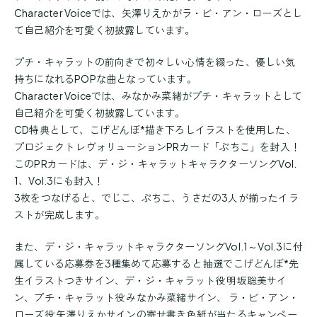
Character Voiceでは、矢澤りえかがラ・ビ・アン・ローズとし
て自己紹介を可愛く初披露しています。
プチ・キャラットの前向きで初々しい心情を綴った、優しい気
持ちになれるPOPな曲となっています。
Character Voiceでは、みなかみ菜緒がプチ・キャラットとして
自己紹介を可愛く初披露しています。
CD特典として、こげどんぼ*描き下ろしイラストを使用した、
プロジェクト レヴォリューションPRカード「ぷちこ」を封入！
このPRカードは、デ・ジ・キャラットキャラクターソングVol.
1、Vol.3にも封入！
3枚をつなげると、でじこ、ぷちこ、うさだの3人が揃ったイラ
ストが完成します。
また、デ・ジ・キャラットキャラクターソングVol.1～Vol.3に付
属している応募券を3種集めて応募すると 抽選でこげどんぼ*先
生イラストつきサイン、デ・ジ・キャラット役 明坂聡美サイ
ン、プチ・キャラット役 みなかみ菜緒サイン、 ラ・ビ・アン・
ローズ役 矢澤りえかサインの寄せ書き色紙が当たるキャンペー