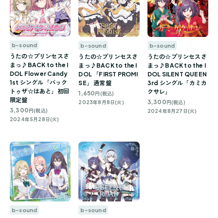
b-sound
b-sound
b-sound
うたの☆プリンセスさ
うたの☆プリンセスさ
うたの☆プリンセスさ
まっ♪BACK to the I
まっ♪BACK to the I
まっ♪BACK to the I
DOL Flower Candy
DOL SILENT QUEEN
DOL 「FIRST PROMI
1st シングル「バック
3rd シングル「カミカ
SE」 通常盤
トゥザ☆はあと」初回
クサレ」
1,650
円(税込)
限定盤
3,300
円(税込)
2023年8月8日(火)
3,300
円(税込)
2024年8月27日(火)
2024年5月28日(火)
b-sound
b-sound