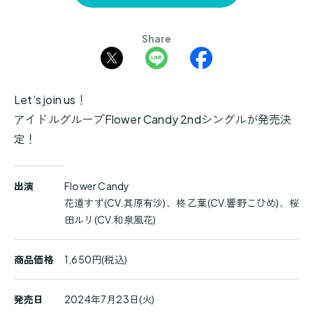
Share
Let’s join us！
アイドルグループFlower Candy 2ndシングルが発売決
定！
商
出演
Flower Candy
品
花道すず(CV.其原有沙)、柊 乙葉(CV.響野こひめ)、桜
詳
田ルリ(CV.和泉風花)
細
商品価格
1,650円(税込)
発売日
2024年7月23日(火)