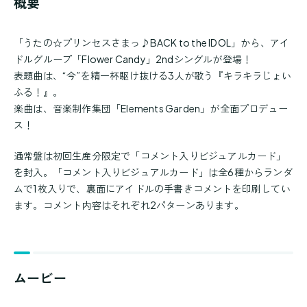
概要
「うたの☆プリンセスさまっ♪BACK to the IDOL」から、アイ
ドルグループ「Flower Candy」2ndシングルが登場！
表題曲は、“今”を精一杯駆け抜ける3人が歌う『キラキラじょい
ふる！』。
楽曲は、音楽制作集団「Elements Garden」が全面プロデュー
ス！
通常盤は初回生産分限定で「コメント入りビジュアルカード」
を封入。「コメント入りビジュアルカード」は全6種からランダ
ムで1枚入りで、裏面にアイドルの手書きコメントを印刷してい
ます。コメント内容はそれぞれ2パターンあります。
ムービー