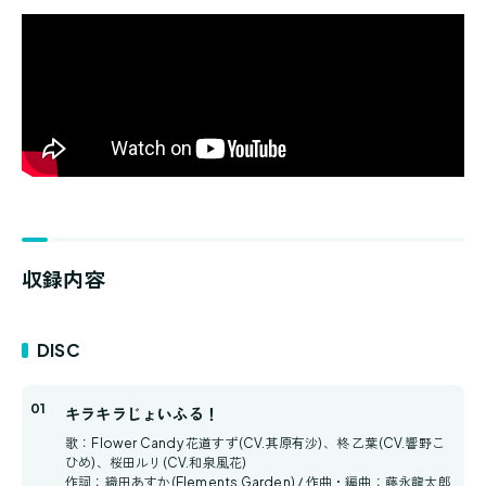
収録内容
DISC
キラキラじょいふる！
歌：Flower Candy 花道すず(CV.其原有沙)、柊 乙葉(CV.響野こ
ひめ)、桜田ルリ(CV.和泉風花)
作詞：織田あすか(Elements Garden) / 作曲・編曲：藤永龍太郎