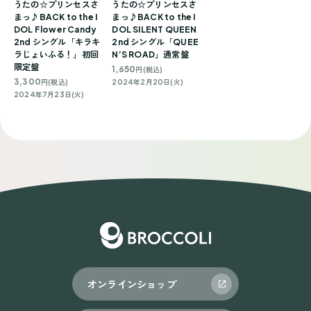
うたの☆プリンセスさ
うたの☆プリンセスさ
まっ♪BACK to the I
まっ♪BACK to the I
DOL Flower Candy
DOL SILENT QUEEN
2nd シングル「キラキ
2nd シングル「QUEE
ラじょいふる！」初回
N’S ROAD」通常盤
限定盤
1,650
円(税込)
3,300
円(税込)
2024年2月20日(火)
2024年7月23日(火)
オンラインショップ