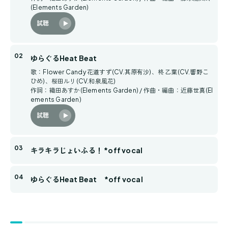
(Elements Garden)
試聴
ゆらぐるHeat Beat
歌：Flower Candy 花道すず(CV.其原有沙)、柊 乙葉(CV.響野こ
ひめ)、桜田ルリ(CV.和泉風花)
作詞：織田あすか(Elements Garden) / 作曲・編曲：近藤世真(El
ements Garden)
試聴
キラキラじょいふる！ *off vocal
ゆらぐるHeat Beat *off vocal