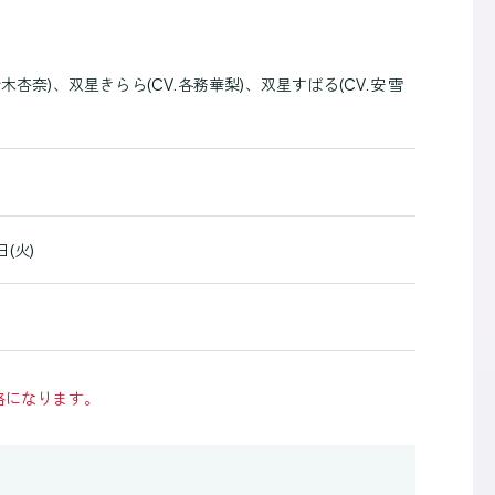
鈴木杏奈)、双星きらら(CV.各務華梨)、双星すばる(CV.安 雪
日(火)
格になります。