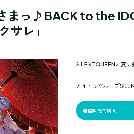
BACK to the IDOL 
カクサレ」
SILENT QUEENと夏
アイドルグループSILEN
通信販売で購入