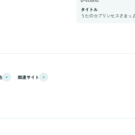
b-sound
タイトル
うたの☆プリンセスさまっ♪BACK
他
関連サイト