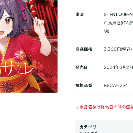
商
出演
SILENT QUEEN
品
白鳥風香(CV.
詳
璃)
細
商品価格
3,300円(税込)
発売日
2024年8月27
規格品番
BRCA-1234
※
商品価格は発売日当時の価
カテゴリ