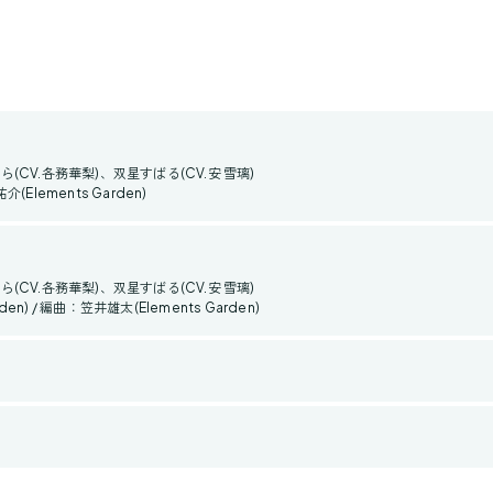
らら(CV.各務華梨)、双星すばる(CV.安 雪璃)
(Elements Garden)
らら(CV.各務華梨)、双星すばる(CV.安 雪璃)
den) / 編曲：笠井雄太(Elements Garden)