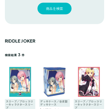
探
ゴ
覧
す
リ
商品を検索
一
覧
RIDDLE JOKER
3
検索結果
件
スリーブ／ブロッコリ
デッキケース／合皮製
スリーブ／ブロッコリ
ーキャラクタースリー
デッキケース
ーキャラクタースリー
ブ
ブ