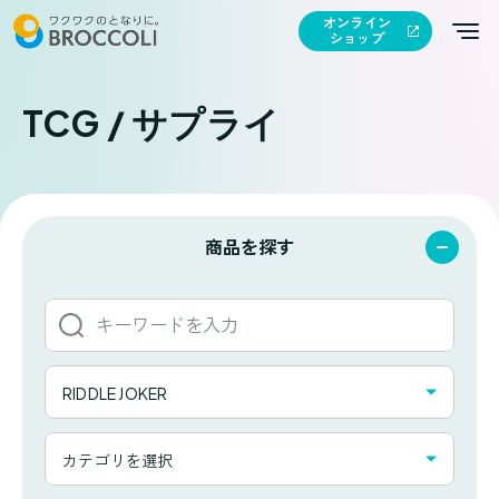
オンライン
ショップ
TCG / サプライ
商品を探す
キ
ー
ワ
タ
ー
RIDDLE JOKER
イ
ド
ト
か
カ
ル
カテゴリを選択
ら
テ
一