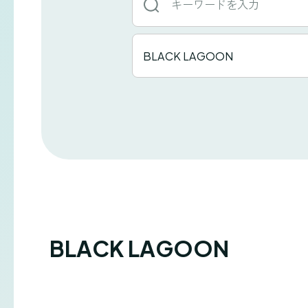
ー
ワ
タ
BLACK LAGOON
イ
ー
ト
ド
ル
か
一
ら
覧
探
す
BLACK LAGOON