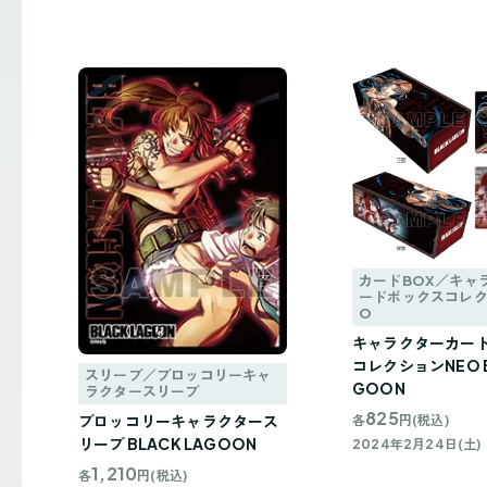
カードBOX／キャ
ードボックスコレク
O
キャラクターカー
コレクションNEO B
スリーブ／ブロッコリーキャ
GOON
ラクタースリーブ
825
ブロッコリーキャラクタース
各
円(税込)
リーブ BLACK LAGOON
2024年2月24日(土)
1,210
各
円(税込)