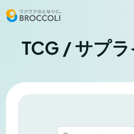
TCG / サプ
キ