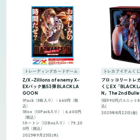
トレーディングカードゲーム
トレカアイテムく
Z/X -Zillions of enemy X-
ブロッコリートレ
EXパック第53弾 BLACK LA
くじEX「BLACK 
GOON
N」The 2nd Bulle
1Pack（5枚入り）：660円（税
1回990円/1ユニット8
込）
込)
1Box（10Pack入り）：6,600円
2025年8月22日(金)
（税込）
1カートン（12Box入り）：79,20
0円（税込）
2025年9月25日(木)