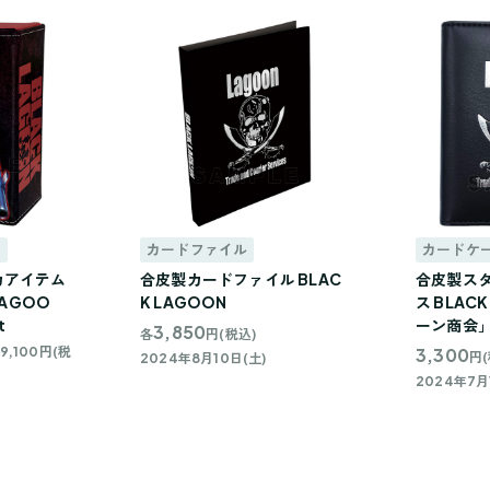
じ
カードファイル
カードケ
カアイテム
合皮製カードファイル BLAC
合皮製ス
LAGOO
K LAGOON
ス BLAC
t
ーン商会
3,850
各
円(税込)
9,100円(税
3,300
円(
2024年8月10日(土)
2024年7月