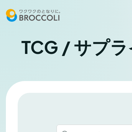
TCG / サプ
キ