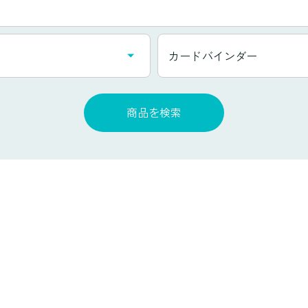
カ
カードバインダー
テ
ゴ
リ
商品を検索
一
覧