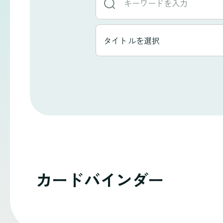
ー
ワ
タ
タイトルを選択
イ
ー
ト
ド
ル
か
一
ら
覧
探
す
カードバインダー