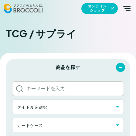
オンライン
ショップ
TCG / サプライ
商品を探す
キ
ー
ワ
タ
ー
タイトルを選択
イ
ド
ト
か
カ
ル
カードケース
ら
テ
一