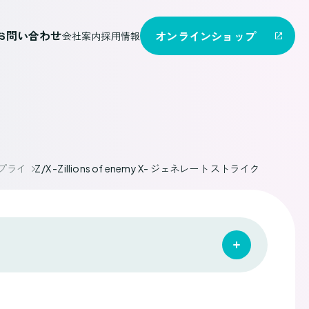
お問い合わせ
オンライン
ショップ
会社案内
採用情報
サプライ
Z/X -Zillions of enemy X- ジェネレート ストライク