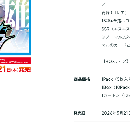
細
／
再録R（レア）
15種+金箔ホロ
SSR（エスエ
※ノーマル以
マルのカード
【BOXサイズ】た
商品価格
1Pack（5枚
1Box（10Pa
1カートン（12
発売日
2026年5月21