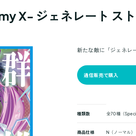
f enemy X- ジェネレート 
新たな敵に「ジェネレ
通信販売で購入
商
種類数
全70種（Speci
品
詳
商品仕様
N（ノーマル）