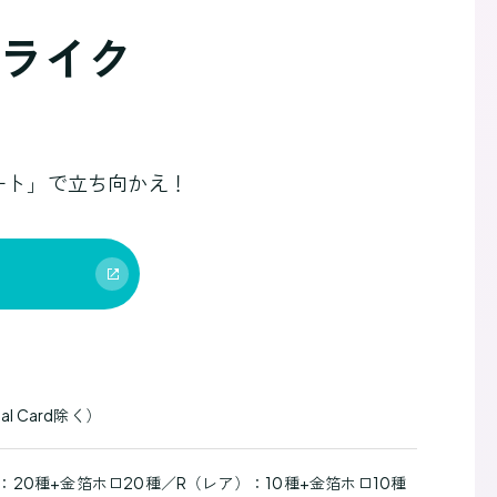
ストライク
ート」で立ち向かえ！
al Card除く）
：20種+金箔ホロ20種／R（レア）：10種+金箔ホロ10種