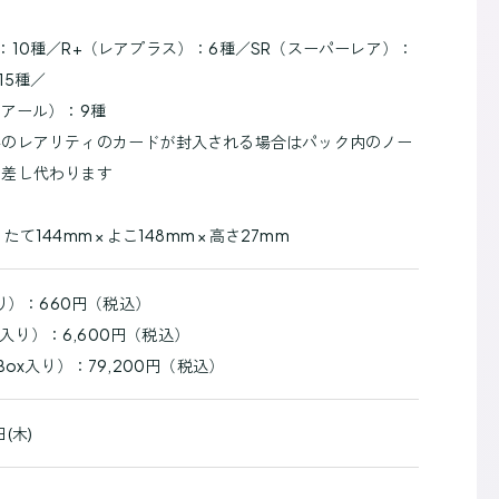
：10種／R+（レアプラス）：6種／SR（スーパーレア）：
15種／
スアール）：9種
外のレアリティのカードが封入される場合はパック内のノー
と差し代わります
て144mm × よこ148mm × 高さ27mm
入り）：660円（税込）
ck入り）：6,600円（税込）
Box入り）：79,200円（税込）
日(木)