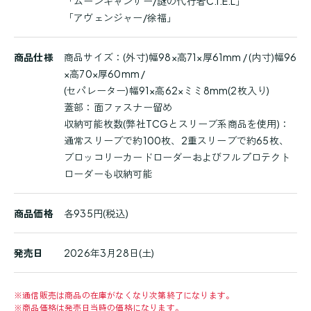
「ムーンキャンサー/謎の代行者C.I.E.L」
「アヴェンジャー/徐福」
商品仕様
商品サイズ：(外寸)幅98×高71×厚61mm / (内寸)幅96
×高70×厚60mm /
(セパレーター)幅91×高62×ミミ8mm(2枚入り)
蓋部：面ファスナー留め
収納可能枚数(弊社TCGとスリーブ系商品を使用)：
通常スリーブで約100枚、2重スリーブで約65枚、
ブロッコリーカードローダーおよびフルプロテクト
ローダーも収納可能
商品価格
各935円(税込)
発売日
2026年3月28日(土)
※
通信販売は商品の在庫がなくなり次第終了になります。
※
商品価格は発売日当時の価格になります。