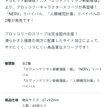
メガヒット劇場版アニメ『ヱヴァンゲリヲン新劇場版』
より、ブロッコリーキャラクタースリーブが再登場！
「NERV」リバイバル、「人類補完計画」リバイバルの
2種が発売です！
ブロッコリーのスリーブは完全国内生産！
滑らかさと強度の両方に配慮したサイド加工によって、
サケにくく、ソリにくい高品質なスリーブです！
商
種類数
全2種
品
『ヱヴァンゲリヲン新劇場版：破』「NERV」リバイ
詳
バル
細
『ヱヴァンゲリヲン新劇場版』「人類補完計画」リ
バイバル
商品仕様
商品サイズ：67×92mm
入数：65枚入り