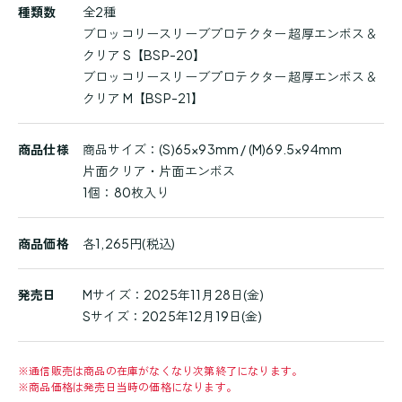
種類数
全2種
品
ブロッコリースリーブプロテクター 超厚エンボス＆
詳
クリア S【BSP-20】
細
ブロッコリースリーブプロテクター 超厚エンボス＆
クリア M【BSP-21】
商品仕様
商品サイズ：(S)65×93mm / (M)69.5×94mm
片面クリア・片面エンボス
1個：80枚入り
商品価格
各1,265円(税込)
発売日
Mサイズ：2025年11月28日(金)
Sサイズ：2025年12月19日(金)
※
通信販売は商品の在庫がなくなり次第終了になります。
※
商品価格は発売日当時の価格になります。