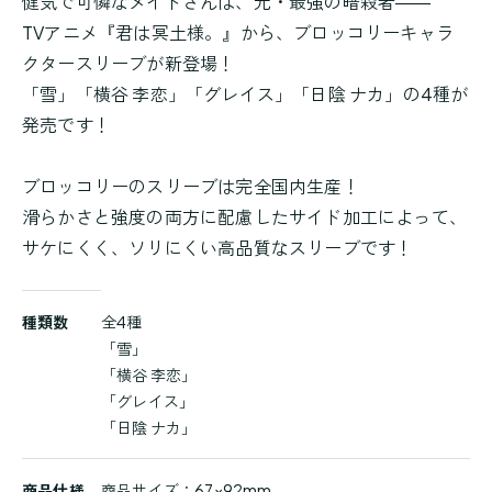
健気で可憐なメイドさんは、元・最強の暗殺者――
TVアニメ『君は冥土様。』から、ブロッコリーキャラ
クタースリーブが新登場！
「雪」「横谷 李恋」「グレイス」「日陰 ナカ」の4種が
発売です！
ブロッコリーのスリーブは完全国内生産！
滑らかさと強度の両方に配慮したサイド加工によって、
サケにくく、ソリにくい高品質なスリーブです！
商
種類数
全4種
品
「雪」
詳
「横谷 李恋」
細
「グレイス」
「日陰 ナカ」
商品仕様
商品サイズ：67×92mm