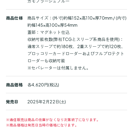
カモフラージュブルー
細
商品仕様
商品サイズ：(外寸)約幅152×高110×厚70mm / (内寸)
約幅145×高100×厚54mm
蓋部：マグネット仕込
収納可能枚数(弊社TCGとスリーブ系商品を使用)：
通常スリーブで約180枚、2重スリーブで約120枚、
ブロッコリーカードローダーおよびフルプロテクト
ローダーも収納可能
※セパレーターは付属しません。
商品価格
各4,620円(税込)
発売日
2025年2月22日(土)
※
通信販売は商品の在庫がなくなり次第終了になります。
※
商品価格は発売日当時の価格になります。