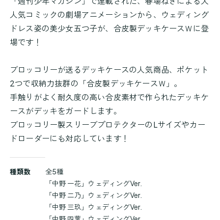
「週刊少年マガジン」で連載された、春場ねぎによる大
人気コミックの劇場アニメーションから、ウェディング
ドレス姿の美少女五つ子が、合皮製デッキケースＷに登
場です！
ブロッコリーが送るデッキケースの人気商品、ポケット
2つで収納力抜群の「合皮製デッキケースＷ」。
手触りがよく耐久度の高い合皮素材で作られたデッキケ
ースがデッキをガードします。
ブロッコリー製スリーブプロテクターのLサイズやカー
ドローダーにも対応しています！
商
種類数
全5種
品
「中野 一花」ウェディングVer.
詳
「中野 二乃」ウェディングVer.
細
「中野 三玖」ウェディングVer.
「中野 四葉」ウェディングVer.