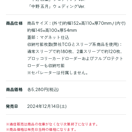
「中野 五月」ウェディングVer.
商品仕様
商品サイズ：(外寸)約幅152×高110×厚70mm / (内寸)
約幅145×高100×厚54mm
蓋部：マグネット仕込
収納可能枚数(弊社TCGとスリーブ系商品を使用)：
通常スリーブで約180枚、2重スリーブで約120枚、
ブロッコリーカードローダーおよびフルプロテクト
ローダーも収納可能
※セパレーターは付属しません。
商品価格
各5,280円(税込)
発売日
2024年12月14日(土)
※
通信販売は商品の在庫がなくなり次第終了になります。
※
商品価格は発売日当時の価格になります。