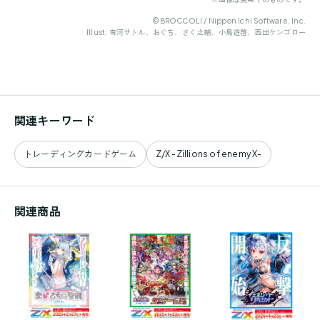
©BROCCOLI / Nippon Ichi Software, Inc.
Illust: 有河サトル、おぐち、さく之輔、小鳥遊啓、西出ケンゴロー
関連キーワード
トレーディングカードゲーム
Z/X -Zillions of enemy X-
関連商品