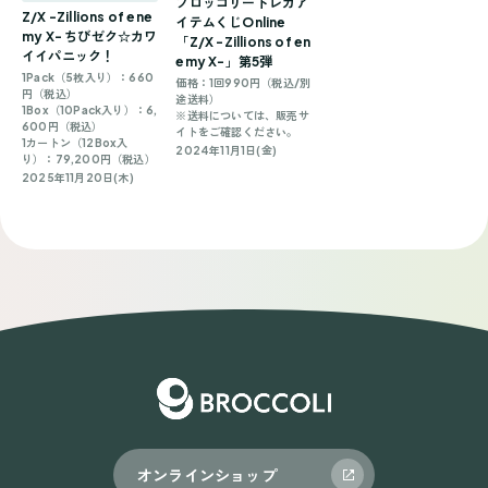
ブロッコリートレカア
Z/X -Zillions of ene
イテムくじOnline
my X- ちびゼク☆カワ
「Z/X -Zillions of en
イイパニック！
emy X-」第5弾
1Pack（5枚入り）：660
価格：1回990円（税込/別
円（税込）
途送料）
1Box（10Pack入り）：6,
※送料については、販売サ
600円（税込）
イトをご確認ください。
1カートン（12Box入
2024年11月1日(金)
り）：79,200円（税込）
2025年11月20日(木)
オンラインショップ