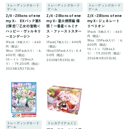
トレーディングカード
トレーディングカード
トレーディングカード
ゲーム
ゲーム
ゲーム
Z/X -Zillions of ene
Z/X -Zillions of ene
Z/X -Zillions of ene
my X- EXパック第5
my X- 星火燎原編 爆
my X- ジェネレート
2弾 恋♡乙女の聖戦＜
照！一番星＜ルミナ
リベリオン
ハッピー・ヴァルキリ
ス・ファーストスター
1Pack（5枚入り）：660
ーエンゲージ＞
＞
円（税込）
1Box（10Pack入り）：6,
1Pack（4枚入り）：660
1Pack(7枚入り)：440円
600円（税込）
円（税込）
（税込）
1カートン（12Box入
1Box（10Pack入り）：6,
1Box(10Pack入り)：4,4
り）：79,200円（税込）
600円（税込）
00円（税込）
2026年4月23日(木)
1カートン（12Box入
2025年1月23日(木)
り）：79,200円（税込）
2025年2月27日(木)
トレーディングカード
トレカアイテムくじ
ゲーム