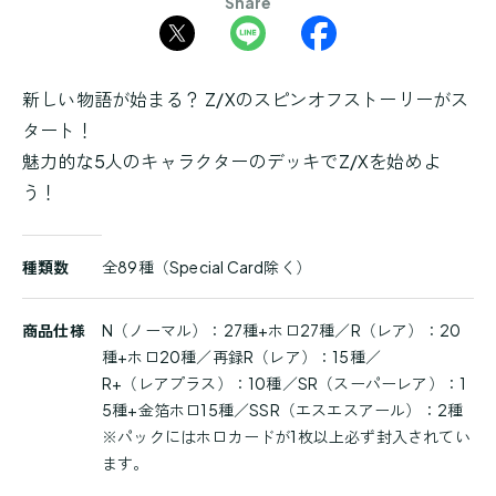
Share
新しい物語が始まる？ Z/Xのスピンオフストーリーがス
タート！
魅力的な5人のキャラクターのデッキでZ/Xを始めよ
う！
商
種類数
全89種（Special Card除く）
品
詳
細
商品仕様
N（ノーマル）：27種+ホロ27種／R（レア）：20
種+ホロ20種／再録R（レア）：15種／
R+（レアプラス）：10種／SR（スーパーレア）：1
5種+金箔ホロ15種／SSR（エスエスアール）：2種
※パックにはホロカードが1枚以上必ず封入されてい
ます。