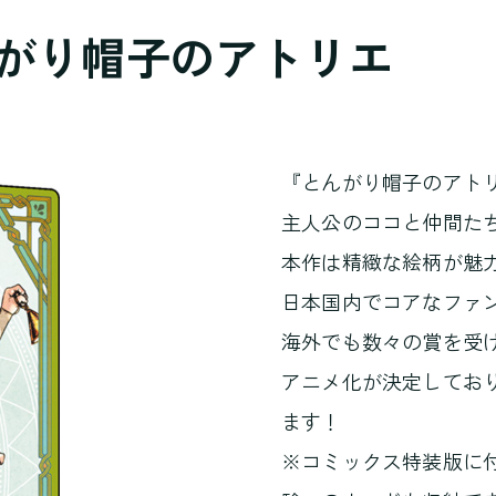
んがり帽子のアトリエ
『とんがり帽子のアト
主人公のココと仲間た
本作は精緻な絵柄が魅
日本国内でコアなファ
海外でも数々の賞を受
アニメ化が決定してお
ます！
※コミックス特装版に