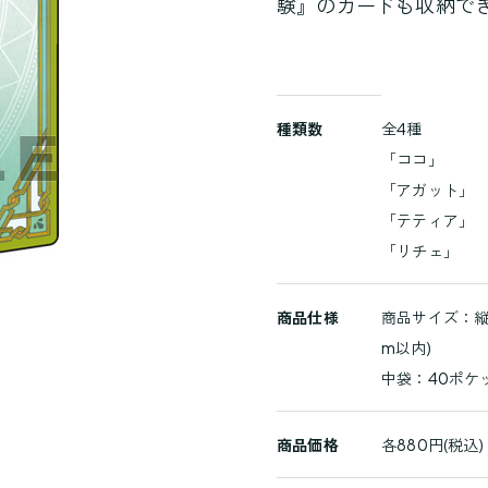
験』のカードも収納で
商
種類数
全4種
品
「ココ」
詳
「アガット」
細
「テティア」
「リチェ」
商品仕様
商品サイズ：縦1
m以内)
中袋：40ポケ
商品価格
各880円(税込)