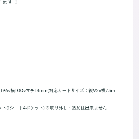
きます！
96×横100×マチ14mm(対応カードサイズ：縦92×横73m
ット(1シート4ポケット) ※取り外し・追加は出来ません