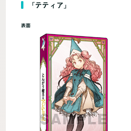
「テティア」
表面