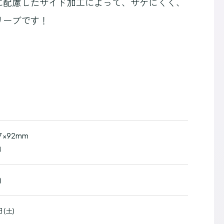
に配慮したサイド加工によって、サケにくく、
リーブです！
」
×92mm
り
)
日(土)