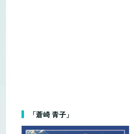
「蒼崎 青子」