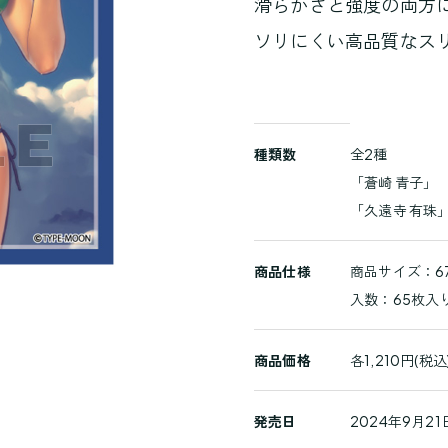
滑らかさと強度の両方
ソリにくい高品質なス
商
種類数
全2種
品
「蒼崎 青子」
詳
「久遠寺 有珠
細
商品仕様
商品サイズ：67
入数：65枚入
商品価格
各1,210円(税込
発売日
2024年9月21