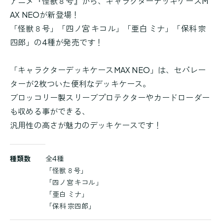
アニメ『怪獣８号』から、キャラクターデッキケースM
AX NEOが新登場！
「怪獣８号」「四ノ宮 キコル」「亜白 ミナ」「保科 宗
四郎」の4種が発売です！
「キャラクターデッキケースMAX NEO」は、セパレー
ターが2枚ついた便利なデッキケース。
ブロッコリー製スリーブプロテクターやカードローダー
も収める事ができる、
汎用性の高さが魅力のデッキケースです！
商
種類数
全4種
品
「怪獣８号」
詳
「四ノ宮 キコル」
細
「亜白 ミナ」
「保科 宗四郎」