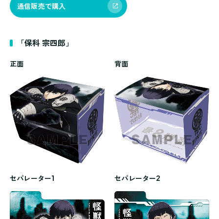
通信販売で購入
「保科 宗四郎」
正面
背面
セパレーター1
セパレーター2