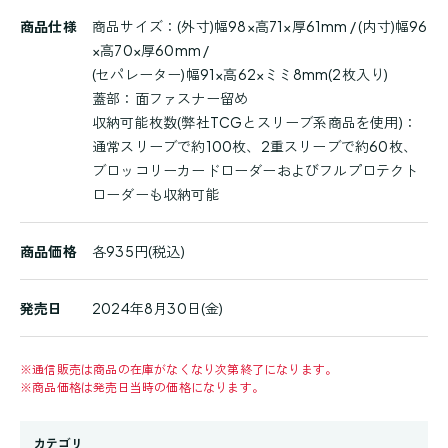
商品仕様
商品サイズ：(外寸)幅98×高71×厚61mm / (内寸)幅96
×高70×厚60mm /
(セパレーター)幅91×高62×ミミ8mm(2枚入り)
蓋部：面ファスナー留め
収納可能枚数(弊社TCGとスリーブ系商品を使用)：
通常スリーブで約100枚、2重スリーブで約60枚、
ブロッコリーカードローダーおよびフルプロテクト
ローダーも収納可能
商品価格
各935円(税込)
発売日
2024年8月30日(金)
※
通信販売は商品の在庫がなくなり次第終了になります。
※
商品価格は発売日当時の価格になります。
カテゴリ