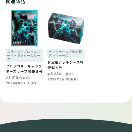
関連商品
スリーブ／ブロッコリ
デッキケース／合皮製
ーキャラクタースリー
デッキケース
ブ
合皮製デッキケースＷ
ブロッコリーキャラク
怪獣８号
タースリーブ 怪獣８号
5,280
各
円(税込)
1,210
各
円(税込)
2024年8月30日(金)
2024年8月30日(金)