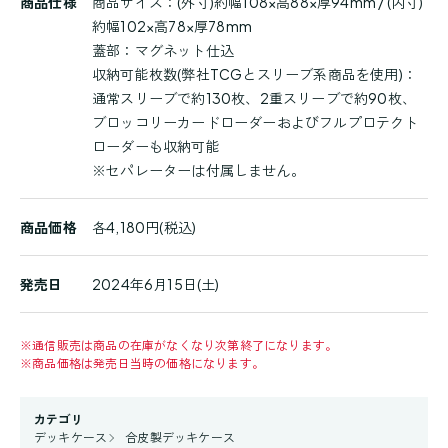
商品仕様
商品サイズ：(外寸)約幅108×高88×厚94mm / (内寸)
約幅102×高78×厚78mm
蓋部：マグネット仕込
収納可能枚数(弊社TCGとスリーブ系商品を使用)：
通常スリーブで約130枚、2重スリーブで約90枚、
ブロッコリーカードローダーおよびフルプロテクト
ローダーも収納可能
※セパレーターは付属しません。
商品価格
各4,180円(税込)
発売日
2024年6月15日(土)
※
通信販売は商品の在庫がなくなり次第終了になります。
※
商品価格は発売日当時の価格になります。
カテゴリ
デッキケース
合皮製デッキケース