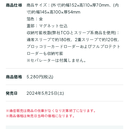
商
商品仕様
商品サイズ：(外寸)約幅152×高110×厚70mm、(内
品
寸)約幅145×高100×厚54mm
詳
箔色：金
細
蓋部：マグネット仕込
収納可能枚数(弊社TCGとスリーブ系商品を使用)：
通常スリーブで約180枚、2重スリーブで約120枚、
ブロッコリーカードローダーおよびフルプロテクト
ローダーも収納可能
※セパレーターは付属しません。
商品価格
5,280円(税込)
発売日
2024年5月25日(土)
※
通信販売は商品の在庫がなくなり次第終了になります。
※
商品価格は発売日当時の価格になります。