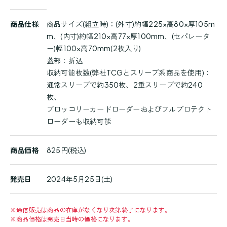
商
商品仕様
商品サイズ(組立時)：(外寸)約幅225×高80×厚105m
品
m、(内寸)約幅210×高77×厚100mm、(セパレータ
詳
ー)幅100×高70mm(2枚入り)
細
蓋部：折込
収納可能枚数(弊社TCGとスリーブ系商品を使用)：
通常スリーブで約350枚、2重スリーブで約240
枚、
ブロッコリーカードローダーおよびフルプロテクト
ローダーも収納可能
商品価格
825円(税込)
発売日
2024年5月25日(土)
※
通信販売は商品の在庫がなくなり次第終了になります。
※
商品価格は発売日当時の価格になります。