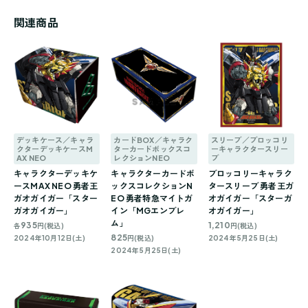
関連商品
デッキケース／キャラ
カードBOX／キャラク
スリーブ／ブロッコリ
クターデッキケースM
ターカードボックスコ
ーキャラクタースリー
AX NEO
レクションNEO
ブ
キャラクターデッキケ
キャラクターカードボ
ブロッコリーキャラク
ースMAX NEO 勇者王
ックスコレクションN
タースリーブ 勇者王ガ
ガオガイガー「スター
EO 勇者特急マイトガ
オガイガー「スターガ
ガオガイガー」
イン「MGエンブレ
オガイガー」
ム」
935
1,210
各
円(税込)
円(税込)
825
2024年10月12日(土)
円(税込)
2024年5月25日(土)
2024年5月25日(土)