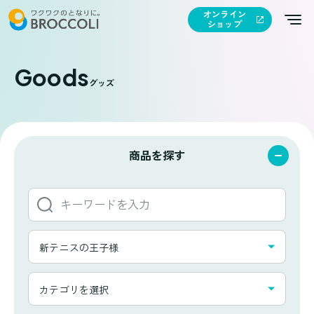
オンライン
ショップ
Goods
グッズ
商品を探す
キ
ー
ワ
タ
ー
新テニスの王子様
イ
ド
ト
か
カ
ル
カテゴリを選択
ら
テ
一