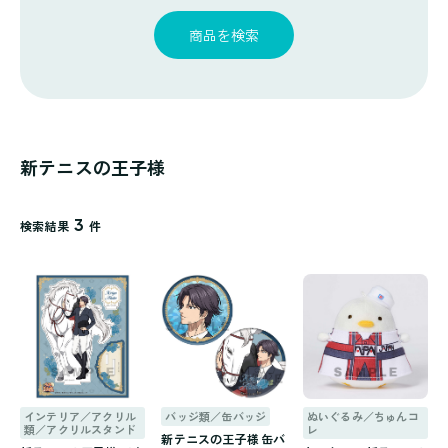
探
ゴ
覧
す
リ
商品を検索
一
覧
新テニスの王子様
3
検索結果
件
インテリア／アクリル
バッジ類／缶バッジ
ぬいぐるみ／ちゅんコ
類／アクリルスタンド
レ
新テニスの王子様 缶バ