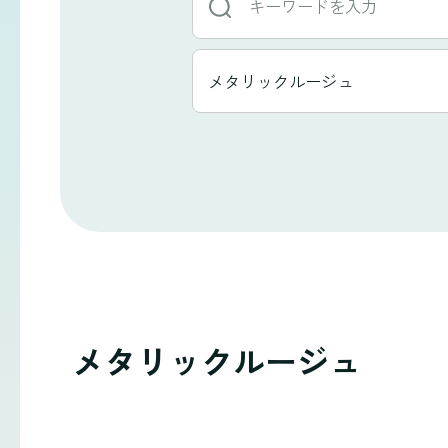
ー
ワ
タ
メタリックルージュ
イ
ー
ト
ド
ル
か
一
ら
覧
探
す
メタリックルージュ