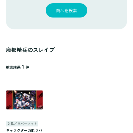
探
ゴ
覧
す
リ
商品を検索
一
覧
魔都精兵のスレイブ
1
検索結果
件
文具／ラバーマット
キャラクター万能ラバ