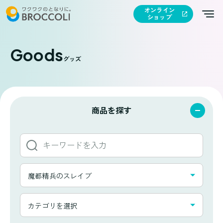
オンライン
ショップ
Goods
グッズ
商品を探す
キ
ー
ワ
タ
ー
魔都精兵のスレイブ
イ
ド
ト
か
カ
ル
カテゴリを選択
ら
テ
一