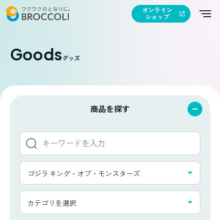
オンライン
ショップ
Goods
グッズ
商品を探す
キ
ー
ワ
タ
ー
ゴジラ キング・オブ・モンスターズ
イ
ド
ト
か
カ
ル
カテゴリを選択
ら
テ
一