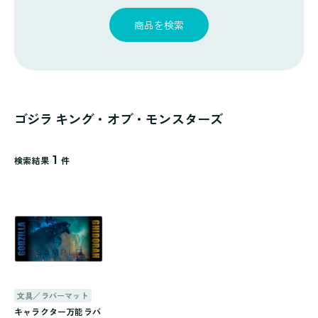
探
ゴ
覧
す
リ
商品を検索
一
覧
ゴジラ キング・オブ・モンスターズ
1
検索結果
件
文具／ラバーマット
キャラクター万能ラバ