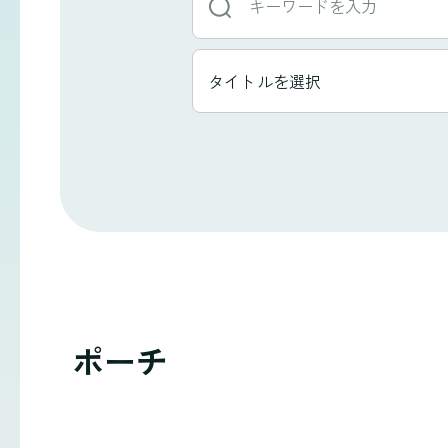
ー
ワ
タ
タイトルを選択
イ
ー
ト
ド
ル
か
一
ら
覧
探
す
ポーチ