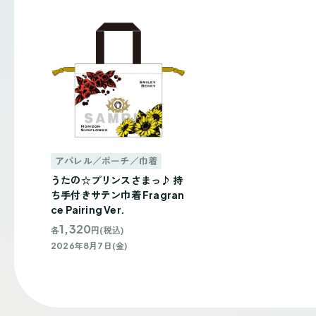
アパレル／ポーチ／巾着
うたの☆プリンスさまっ♪ 持
ち手付きサテン巾着 Fragran
ce Pairing Ver.
1,320
各
円(税込)
2026年8月7日(金)