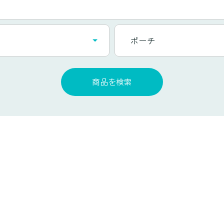
カ
ポーチ
テ
ゴ
リ
商品を検索
一
覧