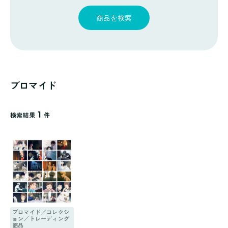
探
ゴ
覧
す
リ
商品を検索
一
覧
ブロマイド
1
検索結果
件
ブロマイド／コレクシ
ョン／トレーディング
商品