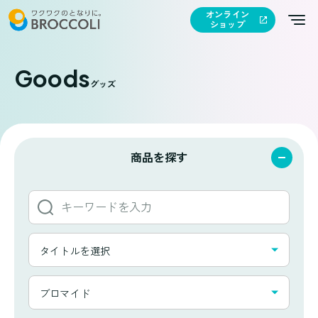
オンライン
ショップ
Goods
グッズ
商品を探す
キ
ー
ワ
タ
ー
タイトルを選択
イ
ド
ト
か
カ
ル
ブロマイド
ら
テ
一