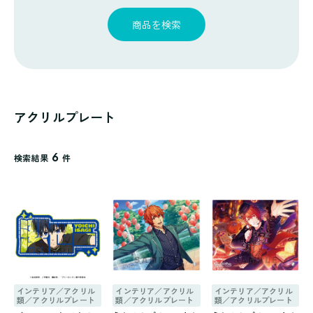
探
ゴ
覧
す
リ
商品を検索
一
覧
アクリルプレート
6
検索結果
件
インテリア／アクリル
インテリア／アクリル
インテリア／アクリル
類／アクリルプレート
類／アクリルプレート
類／アクリルプレート