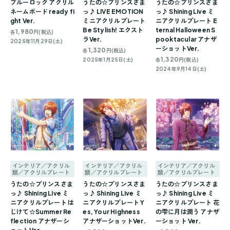
ブルーロック アクリル
うたの☆プリンスさま
うたの☆プリンスさま
ネームボード ready fi
っ♪ LIVE EMOTION
っ♪ Shining Live ミ
ght Ver.
ミニアクリルプレート
ニアクリルプレート E
Be Stylish! エクスト
ternal Halloween S
1,980
各
円(税込)
ラVer.
pooktacular アナザ
2025年11月29日(土)
ーショットVer.
1,320
各
円(税込)
1,320
2025年1月25日(土)
各
円(税込)
2024年9月14日(土)
インテリア／アクリル
インテリア／アクリル
インテリア／アクリル
類／アクリルプレート
類／アクリルプレート
類／アクリルプレート
うたの☆プリンスさま
うたの☆プリンスさま
うたの☆プリンスさま
っ♪ Shining Live ミ
っ♪ Shining Live ミ
っ♪ Shining Live ミ
ニアクリルプレート は
ニアクリルプレート Y
ニアクリルプレート 花
じけて☆Summer Re
es, Your Highness
の雫に月は潤う アナザ
flection アナザーシ
アナザーショットVer.
ーショット Ver.