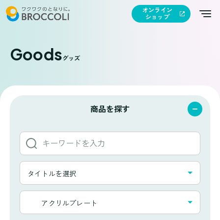
オンライン
ショップ
Goods
グッズ
商品を探す
キ
ー
ワ
タ
ー
タイトルを選択
イ
ド
ト
か
カ
ル
アクリルプレート
ら
テ
一