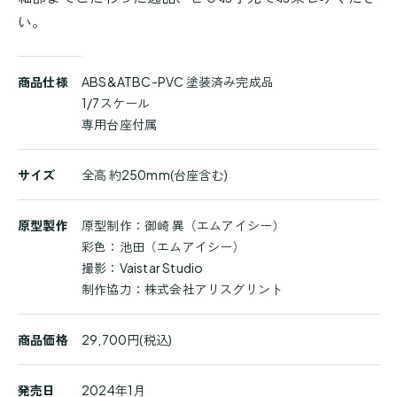
い。
商
商品仕様
ABS&ATBC-PVC 塗装済み完成品
品
1/7スケール
詳
専用台座付属
細
サイズ
全高 約250mm(台座含む)
原型製作
原型制作：御崎 異（エムアイシー）
彩色：池田（エムアイシー）
撮影：Vaistar Studio
制作協力：株式会社アリスグリント
商品価格
29,700円(税込)
発売日
2024年1月