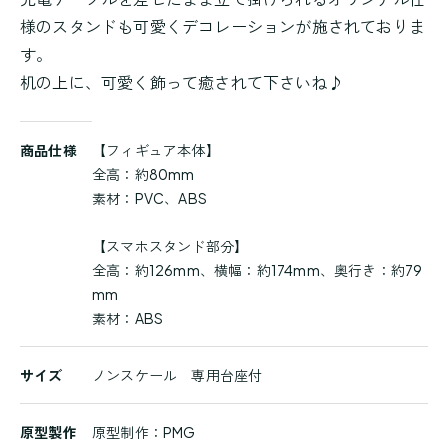
様のスタンドも可愛くデコレーションが施されておりま
す。
机の上に、可愛く飾って癒されて下さいね♪
商
商品仕様
【フィギュア本体】
品
全高：約80mm
詳
素材：PVC、ABS
細
【スマホスタンド部分】
全高：約126mm、横幅：約174mm、奥行き：約79
mm
素材：ABS
サイズ
ノンスケール 専用台座付
原型製作
原型制作：PMG