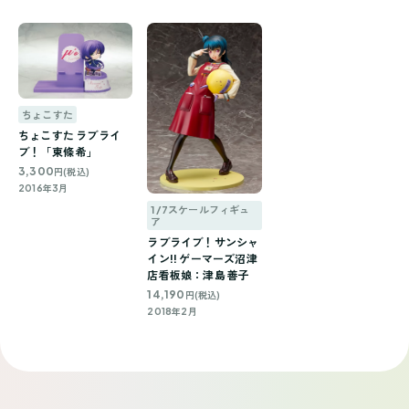
ちょこすた
ちょこすた ラブライ
ブ！「東條 希」
3,300
円(税込)
2016年3月
1/7スケールフィギュ
ア
ラブライブ！サンシャ
イン!! ゲーマーズ沼津
店看板娘：津島 善子
14,190
円(税込)
2018年2月