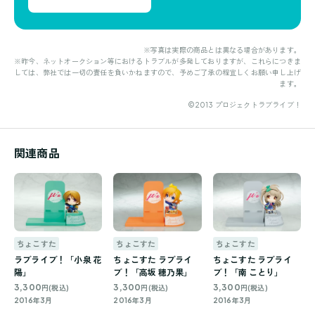
※写真は実際の商品とは異なる場合があります。
※昨今、ネットオークション等におけるトラブルが多発しておりますが、これらにつきま
しては、弊社では一切の責任を負いかねますので、予めご了承の程宜しくお願い申し上げ
ます。
©2013 プロジェクトラブライブ！
関連商品
ちょこすた
ちょこすた
ちょこすた
ラブライブ！「小泉 花
ちょこすた ラブライ
ちょこすた ラブライ
陽」
ブ！「高坂 穂乃果」
ブ！「南 ことり」
3,300
3,300
3,300
円(税込)
円(税込)
円(税込)
2016年3月
2016年3月
2016年3月