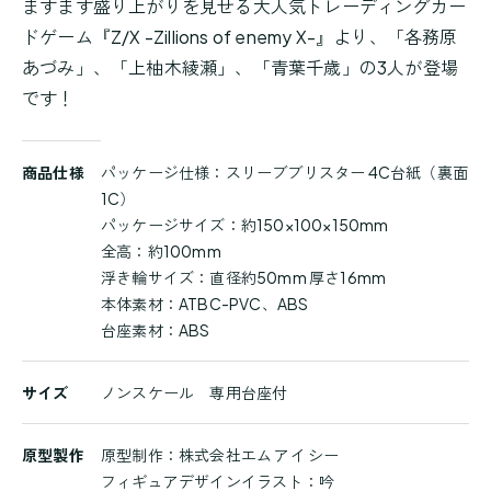
ますます盛り上がりを見せる大人気トレーディングカー
ドゲーム『Z/X -Zillions of enemy X-』より、「各務原
あづみ」、「上柚木綾瀬」、「青葉千歳」の3人が登場
です！
商
商品仕様
パッケージ仕様：スリーブブリスター 4C台紙（裏面
品
1C）
詳
パッケージサイズ：約150×100×150mm
細
全高：約100mm
浮き輪サイズ：直径約50mm 厚さ16mm
本体素材：ATBC-PVC、ABS
台座素材：ABS
サイズ
ノンスケール 専用台座付
原型製作
原型制作：株式会社エム アイ シー
フィギュアデザインイラスト：吟