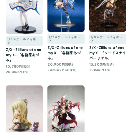
1/7スケールフィギュ
1/8スケールフィギュ
1/8スケールフィギュ
ア
ア
ア
Z/X -Zillions of ene
Z/X -Zillions of ene
Z/X -Zillions of ene
my X-「各務原 あづ
my X- 「ソードスナイ
my X- 「各務原あづ
み」
パー リゲル」
み」
20,900
13,200
円(税込)
円(税込)
10,780
円(税込)
2020年7月31日(金)
2015年1月下旬
2014年2月上旬