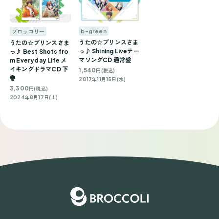
b-green
ブロッコリー
うたの☆プリンスさま
うたの☆プリンスさま
っ♪ Shining Liveテー
っ♪ Best Shots fro
マソングCD 通常盤
m Everyday Life メ
イキングドラマCD 下
1,540
円(税込)
巻
2017年11月15日(水)
3,300
円(税込)
2024年8月17日(土)