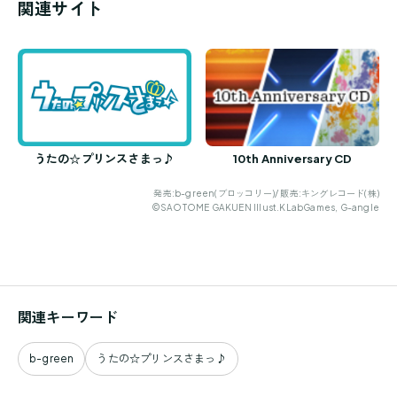
関連サイト
うたの☆プリンスさまっ♪
10th Anniversary CD
発売:b-green(ブロッコリー)/ 販売:キングレコード(株)
©SAOTOME GAKUEN Illust.KLabGames, G-angle
関連キーワード
b-green
うたの☆プリンスさまっ♪