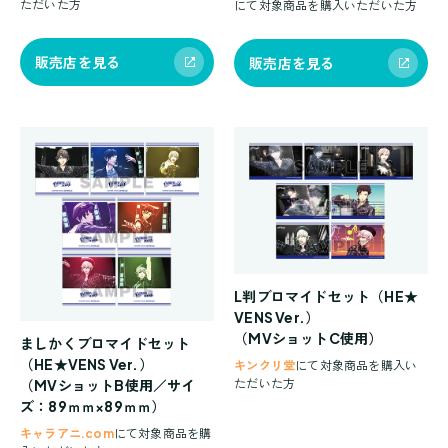
ただいた方
にて対象商品を購入いただいた方
販売店を見る
販売店を見る
L判ブロマイドセット（HE★
VENS Ver.）
（MVショットC使用）
ましかくブロマイドセット
（HE★VENS Ver.）
キンクリ堂
にて対象商品を購入い
（MVショットB使用／サイ
ただいた方
ズ：89ｍｍ×89ｍｍ）
キャラアニ.com
にて対象商品を購