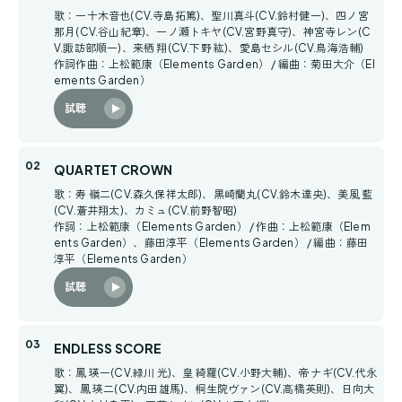
歌：一十木音也(CV.寺島拓篤)、聖川真斗(CV.鈴村健一)、四ノ宮
那月(CV.谷山紀章)、一ノ瀬トキヤ(CV.宮野真守)、神宮寺レン(C
V.諏訪部順一)、来栖 翔(CV.下野 紘)、愛島セシル(CV.鳥海浩輔)
作詞作曲：上松範康（Elements Garden） / 編曲：菊田大介（El
ements Garden）
試聴
QUARTET CROWN
歌：寿 嶺二(CV.森久保祥太郎)、黒崎蘭丸(CV.鈴木達央)、美風 藍
(CV.蒼井翔太)、カミュ(CV.前野智昭)
作詞：上松範康（Elements Garden） / 作曲：上松範康（Elem
ents Garden）、藤田淳平（Elements Garden） / 編曲：藤田
淳平（Elements Garden）
試聴
ENDLESS SCORE
歌：鳳 瑛一(CV.緑川 光)、皇 綺羅(CV.小野大輔)、帝 ナギ(CV.代永
翼)、鳳 瑛二(CV.内田雄馬)、桐生院ヴァン(CV.高橋英則)、日向大