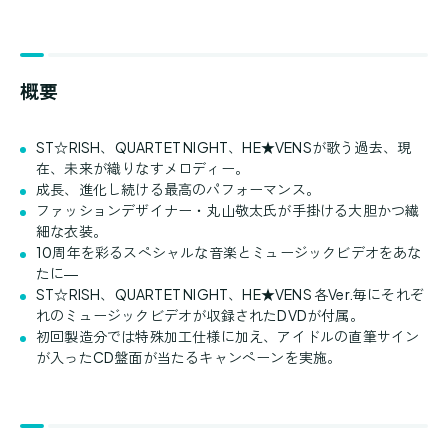
概要
ST☆RISH、QUARTET NIGHT、HE★VENSが歌う過去、現
在、未来が織りなすメロディー。
成長、進化し続ける最高のパフォーマンス。
ファッションデザイナー・丸山敬太氏が手掛ける大胆かつ繊
細な衣装。
10周年を彩るスペシャルな音楽とミュージックビデオをあな
たに―
ST☆RISH、QUARTET NIGHT、HE★VENS 各Ver.毎にそれぞ
れのミュージックビデオが収録されたDVDが付属。
初回製造分では特殊加工仕様に加え、アイドルの直筆サイン
が入ったCD盤面が当たるキャンペーンを実施。