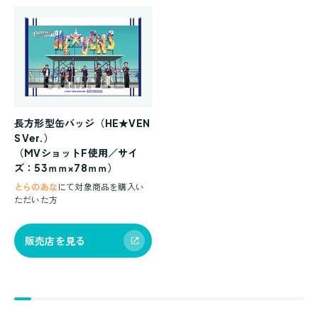
長方形型缶バッジ（HE★VEN
S Ver.）
（MVショットF使用／サイ
ズ：53ｍｍ×78ｍｍ）
とらのあな
にて対象商品を購入い
ただいた方
販売店を見る