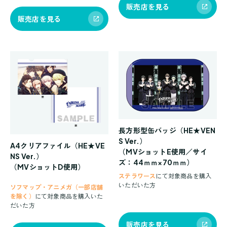
販売店を見る
販売店を見る
長方形型缶バッジ（HE★VEN
S Ver.）
A4クリアファイル（HE★VE
（MVショットE使用／サイ
NS Ver.）
ズ：44ｍｍ×70ｍｍ）
（MVショットD使用）
ステラワース
にて対象商品を購入
いただいた方
ソフマップ・アニメガ（一部店舗
を除く）
にて対象商品を購入いた
だいた方
販売店を見る