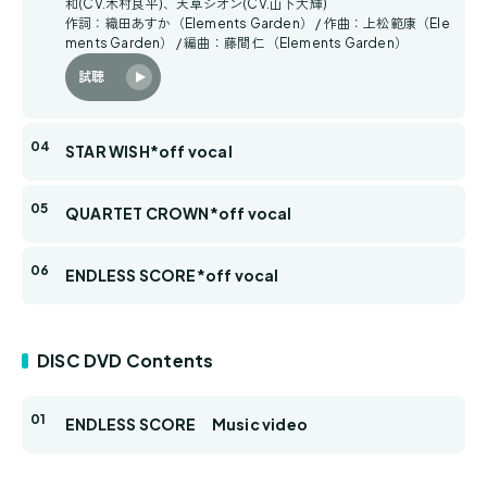
和(CV.木村良平)、天草シオン(CV.山下大輝)
作詞：織田あすか（Elements Garden） / 作曲：上松範康（Ele
ments Garden） / 編曲：藤間 仁（Elements Garden）
試聴
STAR WISH*off vocal
QUARTET CROWN*off vocal
ENDLESS SCORE*off vocal
DISC DVD Contents
ENDLESS SCORE Music video