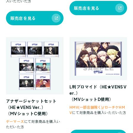
入いただいた方
販売店を見る
販売店を見る
L判ブロマイド（HE★VENS V
er.）
（MVショットD使用）
アナザージャケットセット
（HE★VENS Ver.）
HMV(一部店舗除く)/ローチケHM
V
にて対象商品を購入いただいた方
（MVショットC使用）
ゲーマーズ
にて対象商品を購入い
ただいた方