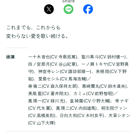
Share
これまでも、これからも
変わらない愛を歌い続ける。
商
出演
一十木音也(CV.寺島拓篤)、聖川真斗(CV.鈴村健一)、
品
四ノ宮那月(CV.谷山紀章)、一ノ瀬トキヤ(CV.宮野真
詳
守)、神宮寺レン(CV.諏訪部順一)、来栖 翔(CV.下野
細
紘)、愛島セシル(CV.鳥海浩輔)／
寿 嶺二(CV.森久保祥太郎)、黒崎蘭丸(CV.鈴木達央)、
美風 藍(CV.蒼井翔太)、カミュ(CV.前野智昭)／
鳳 瑛一(CV.緑川 光)、皇 綺羅(CV.小野大輔)、帝 ナギ
(CV.代永 翼)、鳳 瑛二(CV.内田雄馬)、桐生院ヴァン
(CV.高橋英則)、日向大和(CV.木村良平)、天草シオン
(CV.山下大輝)