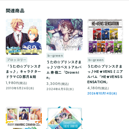
関連商品
b-green
ブロッコリー
b-green
うたの☆プリンスさま
「うたの☆プリンスさ
うたの☆プリンスさま
っ♪ソロベストアルバ
まっ♪」キャラクター
っ♪HE★VENSミニア
ム 寿 嶺二「Drown i
ドラマCD 那月&翔
ルバム「HE★VENS S
n」
ENSATION」
1,980
円(税込)
3,300
円(税込)
4,180
2010年5月26日(水)
円(税込)
2024年6月5日(水)
2026年10月14日(水)