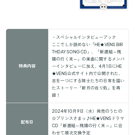
・スペシャルインタビューブック
ここでしか読めない「HE★VENS BIR
THDAY SONG CD」、「新選組～残
陽の行く末～」の楽曲に関するメンバ
特典内容
ーインタビューに加え、4月1日にHE
★VENS公式サイト内で公開された、
志を一つにする隊士たちの日常を描い
たストーリー「新月の在り処」を再
録！
2024
年
10
月
9
日（水）発売のうたの
☆プリンスさまっ♪
HE★VENS
ドラマ
配布日
CD
「新選組～残陽の行く末～」に合
わせて順次交換予定