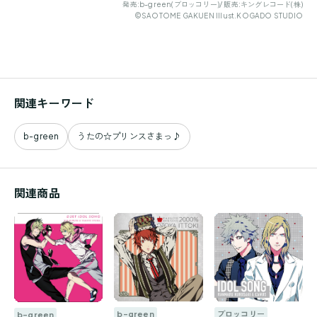
発売:b-green(ブロッコリー)/ 販売:キングレコード(株)
©SAOTOME GAKUEN Illust.KOGADO STUDIO
関連キーワード
b-green
うたの☆プリンスさまっ♪
関連商品
b-green
ブロッコリー
b-green