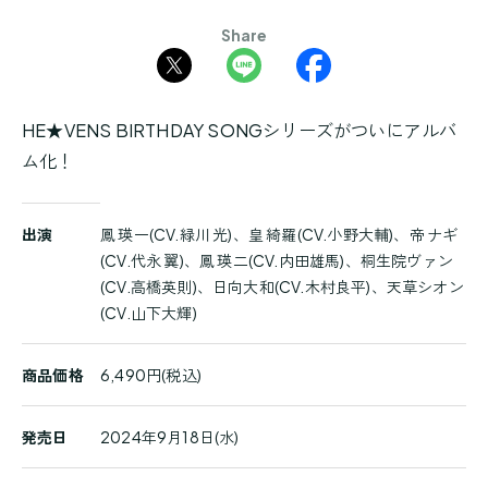
Share
HE★VENS BIRTHDAY SONGシリーズがついにアルバ
ム化！
商
出演
鳳 瑛一(CV.緑川 光)、皇 綺羅(CV.小野大輔)、帝 ナギ
品
(CV.代永 翼)、鳳 瑛二(CV.内田雄馬)、桐生院ヴァン
詳
(CV.高橋英則)、日向大和(CV.木村良平)、天草シオン
細
(CV.山下大輝)
商品価格
6,490円(税込)
発売日
2024年9月18日(水)