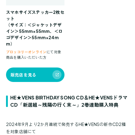
スマホサイズステッカー2枚セ
ット
（サイズ：＜ジャケットデザ
イン＞55mm×55mm、＜ロ
ゴデザイン＞55mm×24m
m）
ブロッコリーオンライン
にて対象
商品を購入いただいた方
販売店を見る
HE★VENS BIRTHDAY SONG CD＆HE★VENSドラマ
CD「新選組～残陽の行く末～」2巻連動購入特典
2024年9月より2か月連続で発売するHE★VENSの新作CD2種
を対象店舗にて