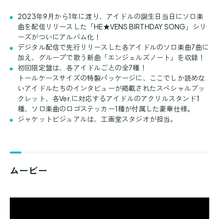
2023年9月から1年に渡り、アイドルの誕生日当日にソロ楽
曲を配信リリースした「HE★VENS BIRTHDAY SONG」シリ
ーズがついにアルバム化！
デジタル配信で先行リリースした各アイドルのソロ楽曲7曲に
加え、グループで歌う新曲「エンジェルズノート」を収録！
初回限定盤は、各アイドルごとの全7種！
トールケースサイズの特製パッケージに、ここでしか読めな
いアイドルたちのインタビューが掲載されたスペシャルブッ
クレット、各Ver.に対応するアイドルのアクリルスタンド1
種、ソロ楽曲のロゴステッカー1種が付属した豪華仕様。
ジャケットビジュアルは、工画堂スタジオが担当。
ムービー