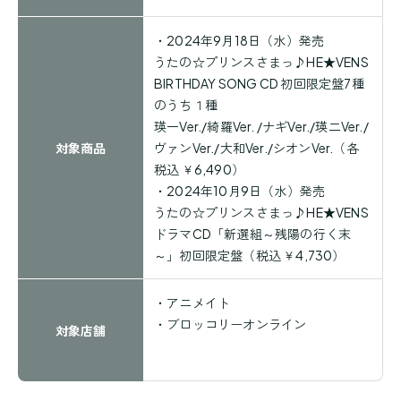
・
2024
年
9
月
18
日（水）発売
うたの☆プリンスさまっ♪HE★VENS
BIRTHDAY SONG CD 初回限定盤7種
のうち１種
瑛一Ver./綺羅Ver. /ナギVer./瑛二Ver./
対象商品
ヴァンVer./大和Ver./シオンVer.（各
税込
￥6,490
）
・
2024
年
10
月
9
日（水）発売
うたの☆プリンスさまっ♪HE★VENS
ドラマCD「新選組～残陽の行く末
～」初回限定盤
（税込
￥4,730
）
・
アニメイト
・
ブロッコリーオンライン
対象店舗