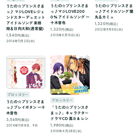
うたの☆プリンスさま
うたの☆プリンスさま
うたの☆プリンスさま
っ♪マジLOVE200
っ♪アイドルソング 蘭
っ♪ マジLOVEレジェ
0% アイドルソング 一
丸＆カミュ
ンドスター デュエット
十木音也
アイドルソング 来栖
1,320
円(税込)
翔＆日向大和(通常盤)
1,320
円(税込)
2012年9月5日(水)
1,540
2013年5月15日(水)
円(税込)
2016年11月2日(水)
ブロッコリー
ブロッコリー
うたの☆プリンスさま
「うたの☆プリンスさ
っ♪プレイボタン 一十
まっ♪」キャラクター
木音也
ドラマCD 真斗 & レン
3,565
円(税込)
1,980
円(税込)
2014年11月8日、9日
2010年4月28日(水)