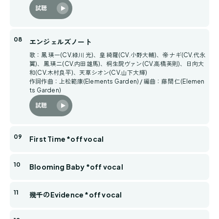
試聴
エンジェルズノート
歌：鳳 瑛一(CV.緑川 光)、皇 綺羅(CV.小野大輔)、帝 ナギ(CV.代永
翼)、鳳 瑛二(CV.内田雄馬)、桐生院ヴァン(CV.高橋英則)、日向大
和(CV.木村良平)、天草シオン(CV.山下大輝)
作詞作曲：上松範康(Elements Garden) / 編曲：藤間 仁(Elemen
ts Garden)
試聴
First Time *off vocal
Blooming Baby *off vocal
幾千のEvidence *off vocal