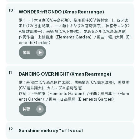
WONDER☆RONDO (Xmas Rearrange)
歌：一十木音也(CV.寺島拓篤)、聖川真斗(CV.鈴村健一)、四ノ宮
那月(CV.谷山紀章)、一ノ瀬トキヤ(CV.宮野真守)、神宮寺レン(C
V.諏訪部順一)、来栖 翔(CV.下野 紘)、愛島セシル(CV.鳥海浩輔)
作詞作曲：上松範康（Elements Garden） / 編曲：堀川大翼（El
ements Garden）
試聴
DANCING OVER NIGHT (Xmas Rearrange)
歌：寿 嶺二(CV.森久保祥太郎)、黒崎蘭丸(CV.鈴木達央)、美風 藍
(CV.蒼井翔太)、カミュ(CV.前野智昭)
作詞：上松範康（Elements Garden） / 作曲：藤田淳平（Elem
ents Garden）/ 編曲：日高勇輝（Elements Garden）
試聴
Sunshine melody *off vocal