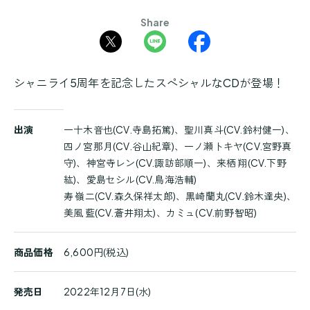
Share
シャニライ5周年を記念したスペシャルなCDが登場！
商
出演
一十木音也(CV.寺島拓篤)、聖川真斗(CV.鈴村健一)、
品
四ノ宮那月(CV.谷山紀章)、一ノ瀬トキヤ(CV.宮野真
詳
守)、神宮寺レン(CV.諏訪部順一)、来栖 翔(CV.下野
細
紘)、愛島セシル(CV.鳥海浩輔)
寿 嶺二(CV.森久保祥太郎)、黒崎蘭丸(CV.鈴木達央)、
美風 藍(CV.蒼井翔太)、カミュ(CV.前野智昭)
商品価格
6,600円(税込)
発売日
2022年12月7日(水)