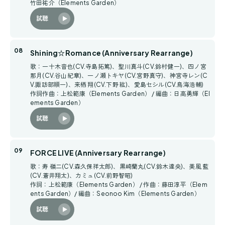
竹田祐介（Elements Garden）
試聴
Shining☆Romance (Anniversary Rearrange)
歌：一十木音也(CV.寺島拓篤)、聖川真斗(CV.鈴村健一)、四ノ宮
那月(CV.谷山紀章)、一ノ瀬トキヤ(CV.宮野真守)、神宮寺レン(C
V.諏訪部順一)、来栖 翔(CV.下野 紘)、愛島セシル(CV.鳥海浩輔)
作詞作曲：上松範康（Elements Garden） / 編曲：日高勇輝（El
ements Garden）
試聴
FORCE LIVE (Anniversary Rearrange)
歌：寿 嶺二(CV.森久保祥太郎)、黒崎蘭丸(CV.鈴木達央)、美風 藍
(CV.蒼井翔太)、カミュ(CV.前野智昭)
作詞：上松範康（Elements Garden） / 作曲：藤田淳平（Elem
ents Garden）/ 編曲：Seonoo Kim（Elements Garden）
試聴