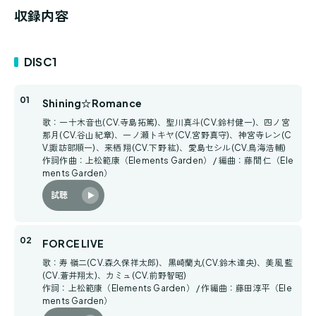
収録内容
DISC1
Shining☆Romance
歌：一十木音也(CV.寺島拓篤)、聖川真斗(CV.鈴村健一)、四ノ宮
那月(CV.谷山紀章)、一ノ瀬トキヤ(CV.宮野真守)、神宮寺レン(C
V.諏訪部順一)、来栖 翔(CV.下野 紘)、愛島セシル(CV.鳥海浩輔)
作詞作曲：上松範康（Elements Garden） / 編曲：藤間 仁（Ele
ments Garden）
試聴
FORCE LIVE
歌：寿 嶺二(CV.森久保祥太郎)、黒崎蘭丸(CV.鈴木達央)、美風 藍
(CV.蒼井翔太)、カミュ(CV.前野智昭)
作詞：上松範康（Elements Garden） / 作編曲：藤田淳平（Ele
ments Garden）