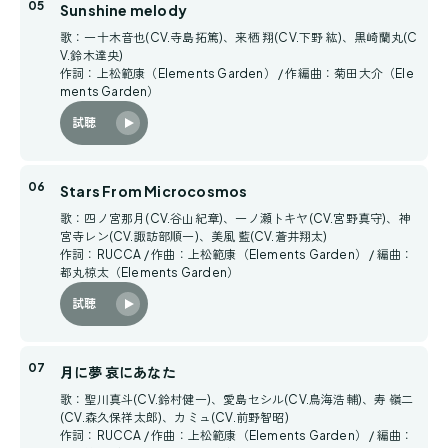
Sunshine melody
歌：一十木音也(CV.寺島拓篤)、来栖 翔(CV.下野 紘)、黒崎蘭丸(C
V.鈴木達央)
作詞：上松範康（Elements Garden） / 作編曲：菊田大介（Ele
ments Garden）
試聴
Stars From Microcosmos
歌：四ノ宮那月(CV.谷山紀章)、一ノ瀬トキヤ(CV.宮野真守)、神
宮寺レン(CV.諏訪部順一)、美風 藍(CV.蒼井翔太)
作詞：RUCCA / 作曲：上松範康（Elements Garden） / 編曲：
都丸椋太（Elements Garden）
試聴
月に夢 哀にあなた
歌：聖川真斗(CV.鈴村健一)、愛島セシル(CV.鳥海浩輔)、寿 嶺二
(CV.森久保祥太郎)、カミュ(CV.前野智昭)
作詞：RUCCA / 作曲：上松範康（Elements Garden） / 編曲：