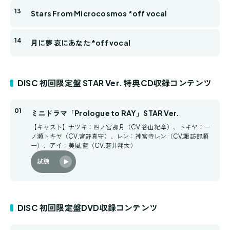
Stars From Microcosmos *off vocal
月に夢 哀にあなた *off vocal
DISC 初回限定盤 STAR Ver. 特典CD収録コンテンツ
ミニドラマ「Prologue to RAY」STAR Ver.
【キャスト】ナツキ：四ノ宮那月（CV.谷山紀章）、トキヤ：一
ノ瀬トキヤ（CV.宮野真守）、レン：神宮寺レン（CV.諏訪部順
一）、アイ：美風 藍（CV.蒼井翔太）
試聴
DISC 初回限定盤DVD収録コンテンツ