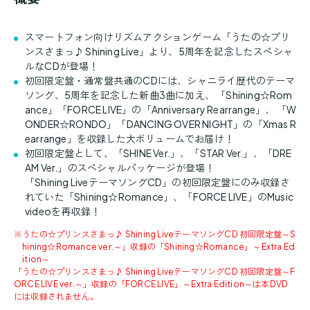
スマートフォン向けリズムアクションゲーム「うたの☆プリ
ンスさまっ♪ Shining Live」より、5周年を記念したスペシャ
ルなCDが登場！
初回限定盤・通常盤共通のCDには、シャニライ歴代のテーマ
ソング、5周年を記念した新曲3曲に加え、 「Shining☆Rom
ance」「FORCE LIVE」の「Anniversary Rearrange」、 「W
ONDER☆RONDO」「DANCING OVER NIGHT」の「Xmas R
earrange」を収録した大ボリュームでお届け！
初回限定盤として、「SHINE Ver.」、「STAR Ver.」、「DRE
AM Ver.」のスペシャルパッケージが登場！
「Shining LiveテーマソングCD」の初回限定盤にのみ収録さ
れていた「Shining☆Romance」、「FORCE LIVE」のMusic
videoを再収録！
※
うたの☆プリンスさまっ♪ Shining LiveテーマソングCD 初回限定盤～S
hining☆Romance ver.～」収録の「Shining☆Romance」～Extra Ed
ition～
「うたの☆プリンスさまっ♪ Shining LiveテーマソングCD 初回限定盤～F
ORCE LIVE ver.～」収録の「FORCE LIVE」～Extra Edition～は本DVD
には収録されません。