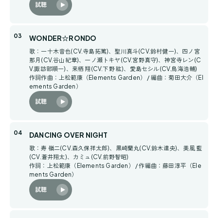
試聴
WONDER☆RONDO
歌：一十木音也(CV.寺島拓篤)、聖川真斗(CV.鈴村健一)、四ノ宮
那月(CV.谷山紀章)、一ノ瀬トキヤ(CV.宮野真守)、神宮寺レン(C
V.諏訪部順一)、来栖 翔(CV.下野 紘)、愛島セシル(CV.鳥海浩輔)
作詞作曲：上松範康（Elements Garden） / 編曲：菊田大介（El
ements Garden）
試聴
DANCING OVER NIGHT
歌：寿 嶺二(CV.森久保祥太郎)、黒崎蘭丸(CV.鈴木達央)、美風 藍
(CV.蒼井翔太)、カミュ(CV.前野智昭)
作詞：上松範康（Elements Garden） / 作編曲：藤田淳平（Ele
ments Garden）
試聴