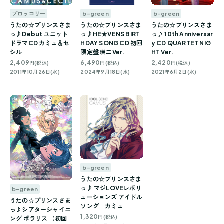
ブロッコリー
b-green
b-green
うたの☆プリンスさま
うたの☆プリンスさま
うたの☆プリンスさま
っ♪Debut ユニット
っ♪HE★VENS BIRT
っ♪ 10th Anniversar
ドラマCD カミュ＆セ
HDAY SONG CD 初回
y CD QUARTET NIG
シル
限定盤 瑛二Ver.
HT Ver.
2,409
6,490
2,420
円(税込)
円(税込)
円(税込)
2011年10月26日(水)
2024年9月18日(水)
2021年6月2日(水)
b-green
うたの☆プリンスさま
っ♪ マジLOVEレボリ
b-green
ューションズ アイドル
うたの☆プリンスさま
ソング カミュ
っ♪シアターシャイニ
1,320
円(税込)
ング ポラリス （初回