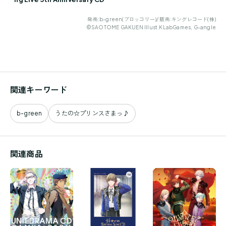
発売:b-green(ブロッコリー)/ 販売:キングレコード(株)
©SAOTOME GAKUEN Illust.KLabGames, G-angle
関連キーワード
b-green
うたの☆プリンスさまっ♪
関連商品