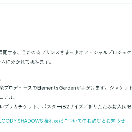
に展開する、うたの☆プリンスさまっ♪オフィシャルプロジェク
ームに分かれて挑みます。
。
ロデュースのElements Gardenが手がけます。ジャ
ュアル。
プリカチケット、ポスター(B2サイズ／折りたたみ封入)がB
OODY SHADOWS 権利表記についてのお詫びとお知らせ