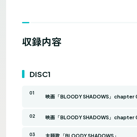
収録内容
DISC1
映画「BLOODY SHADOWS」chapter 
映画「BLOODY SHADOWS」chapter 
主題歌「BLOODY SHADOWS」