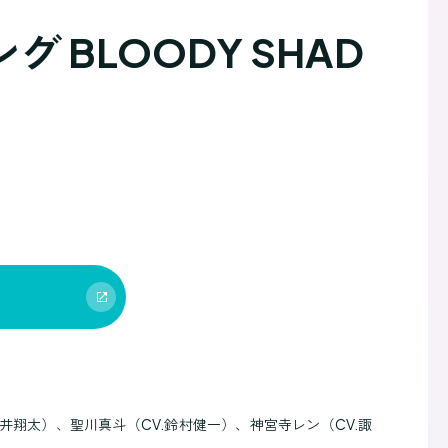
BLOODY SHAD
。
.蒼井翔太）、聖川真斗（CV.鈴村健一）、神宮寺レン（CV.諏