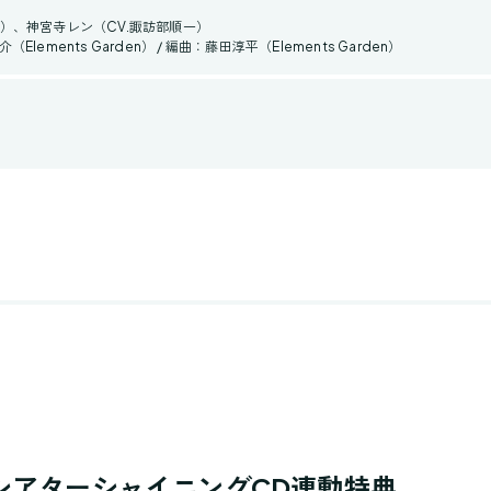
一）、神宮寺レン（CV.諏訪部順一）
Elements Garden） / 編曲：藤田淳平（Elements Garden）
シアターシャイニングCD連動特典