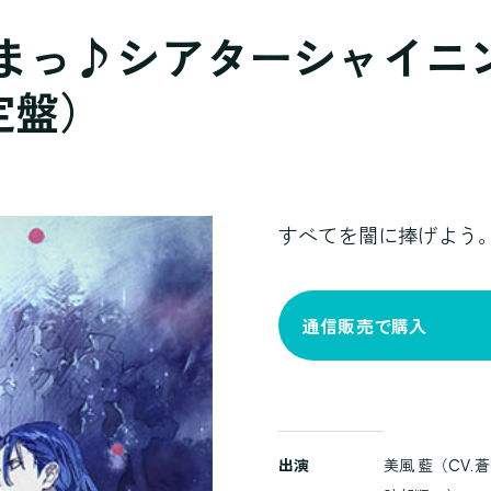
っ♪シアターシャイニング 
定盤）
すべてを闇に捧げよう
通信販売で購入
商
出演
美風 藍（CV
品