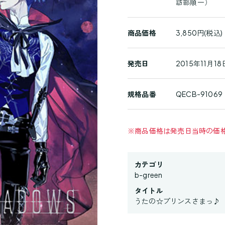
訪部順一）
詳
細
商品価格
3,850円(税込)
発売日
2015年11月18
規格品番
QECB-91069
※
商品価格は発売日当時の価
カテゴリ
b-green
タイトル
うたの☆プリンスさまっ♪