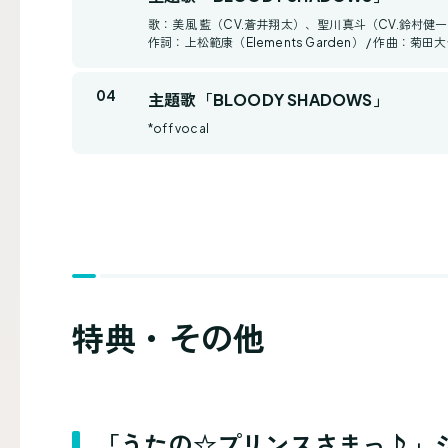
歌：美風 藍（CV.蒼井翔太）、聖川真斗（CV.鈴村健
作詞：上松範康（Elements Garden） / 作曲：菊田大介（
主題歌「BLOODY SHADOWS」
*off vocal
特典・その他
「うたの☆プリンスさまっ♪」