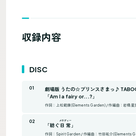
収録内容
DISC
劇場版 うたの☆プリンスさまっ♪ TABOO 
「Am I a fairy or...?」
作詞：上松範康(Elements Garden) / 作編曲：岩橋星実(E
メロディー
「紡ぐ
日常
」
作詞：Spirit Garden / 作編曲：竹田祐介(Elements G