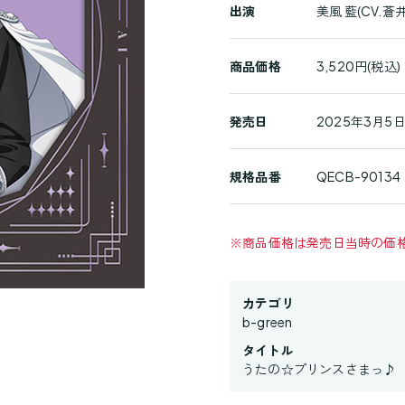
出演
美風 藍(CV.蒼
品
詳
商品価格
3,520円(税込)
細
発売日
2025年3月5日
規格品番
QECB-90134
※
商品価格は発売日当時の価
カテゴリ
b-green
タイトル
うたの☆プリンスさまっ♪