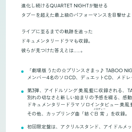
進化し続けるQUARTET NIGHTが魅せる
タブーを超えた最上級のパフォーマンスを目撃せよ
ライブに至るまでの軌跡を追った
ドキュメンタリードラマも収録。
彼らが見つけた答えとは……。
「劇場版 うたの☆プリンスさまっ♪ TABOO NIG
メンバー4名のソロCD、デュエットCD、メドレ
第3弾、アイドルソング 美風 藍に収録される、TABOO N
別れの切なさと新しい始まりの予感を綴る、感
ドキュメンタリードラマ ソロインタビュー 美
メロディー
その他、カップリング曲「紡ぐ
日常
」を収録。
初回限定盤は、アクリルスタンド、アイドルメ