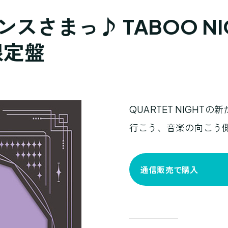
さまっ♪ TABOO NIG
限定盤
QUARTET NIGHT
行こう、音楽の向こう側
通信販売で購入
商