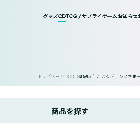
グッズ
CD
TCG / サプライ
ゲーム
お知らせ
トップページ
CD
劇場版 うたの☆プリンスさまっ♪ 
商品を探す