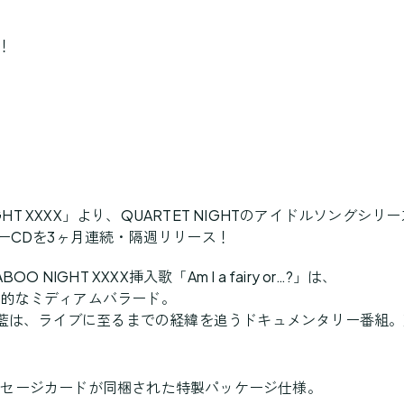
！
HT XXXX」より、QUARTET NIGHTのアイドルソングシリ
ーCDを3ヶ月連続・隔週リリース！
IGHT XXXX挿入歌「Am I a fairy or…?」は、
動的なミディアムバラード。
風 藍は、ライブに至るまでの経緯を追うドキュメンタリー番組
ッセージカードが同梱された特製パッケージ仕様。