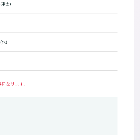
井翔太)
(水)
格になります。