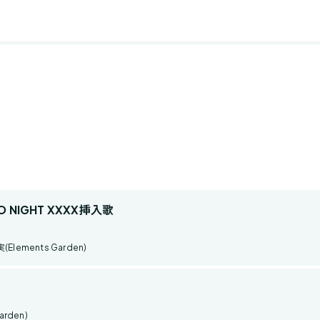
NIGHT XXXX挿入歌
lements Garden)
arden)