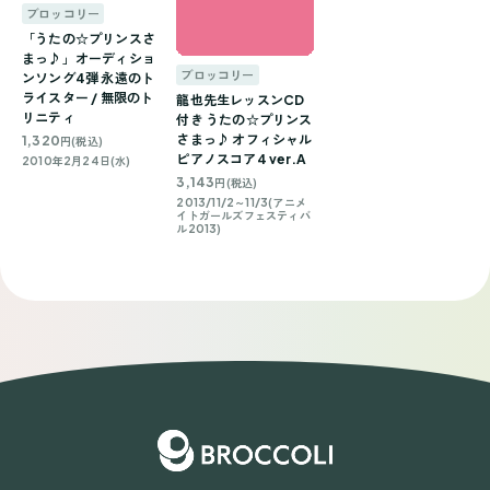
ブロッコリー
「うたの☆プリンスさ
まっ♪」オーディショ
ブロッコリー
ンソング4弾 永遠のト
ライスター / 無限のト
龍也先生レッスンCD
リニティ
付き うたの☆プリンス
さまっ♪ オフィシャル
1,320
円(税込)
ピアノスコア4 ver.A
2010年2月24日(水)
3,143
円(税込)
2013/11/2～11/3(アニメ
イトガールズフェスティバ
ル2013)