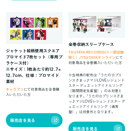
全巻収納スリーブケース
ジャケット絵柄使用スクエア
TSUTAYA RECORDS(※一部店舗
ブロマイド7枚セット（専用プ
除く）/TSUTAYAオンライン
にて
ラケース付）
対象商品を全巻購入いただいた方
※サイズ：1枚あたり約12.7×
12.7cm、仕様：ブロマイド
※当特典の配布は「うたの☆プリ
ンスさまっ♪マジLOVEレジェンド
素材
スター デュエットアイドルソング
キャラアニ
にて対象商品を全巻購
（期間限定生産盤）」のみ対象と
入いただいた方
なります。｢うたの☆プリンスさま
っ♪マジLOVEレジェンドスター デ
ュエットアイドルソング（通常
盤）」は対象外となります。
販売店を見る
販売店を見る