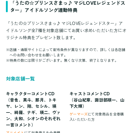
「うたの☆プリンスさまっ♪ マジLOVEレジェンドス
ター」アイドルソング連動特典
「うたの☆プリンスさまっ♪ マジLOVEレジェンドスター」ア
イドルソング全7種を対象店舗にてお買い求めいただいた方にオ
リジナル特典をプレゼント致します。
※
店舗・通販サイトによって配布条件が異なりますので、詳しくは各店舗
へのお問い合わせをお願いします。
※
特典の数には限りがございます。無くなり次第、終了となります。
対象店舗一覧
キャラクターコメントCD
キャストコメントCD
（音也、真斗、那月、トキ
（谷山紀章、諏訪部順一、山
ヤ、レン、翔、セシル、瑛
下大輝）
一、綺羅、ナギ、瑛二、ヴァ
ゲーマーズ
にて対象商品を全巻購
ン、大和、シオンのそれぞれ
入いただいた方
一言コメント）
アニメイト
にて対象商品を全巻購