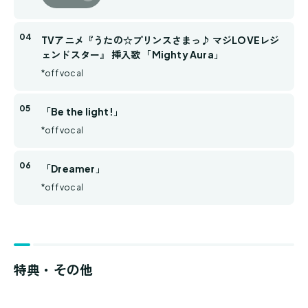
TVアニメ『うたの☆プリンスさまっ♪ マジLOVEレジ
ェンドスター』 挿入歌 「Mighty Aura」
*off vocal
「Be the light!」
*off vocal
「Dreamer」
*off vocal
特典・その他