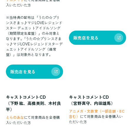
入いただいた方
※当特典の配布は「うたの☆プリ
ンスさまっ♪マジLOVEレジェンド
スター デュエットアイドルソング
（期間限定生産盤）」のみ対象と
販売店を見る
なります。｢うたの☆プリンスさま
っ♪マジLOVEレジェンドスター デ
ュエットアイドルソング（通常
盤）」は対象外となります。
販売店を見る
キャストコメントCD
キャストコメントCD
（下野 紘、高橋英則、木村良
（宮野真守、内田雄馬）
平）
アニメガ・文教堂（一部店舗・EC
含む）
にて対象商品を全巻購入い
とらのあな
にて対象商品を全巻購
ただいた方
入いただいた方