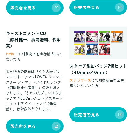
販売店を見る
販売店を見る
キャストコメントCD
（鈴村健一、鳥海浩輔、代永
翼）
HMV
にて対象商品を全巻購入いた
だいた方
スクエア型缶バッジ7個セット
※当特典の配布は「うたの☆プリ
（40mm×40mm）
ンスさまっ♪マジLOVEレジェンド
ステラワース
にて対象商品を全巻
スター デュエットアイドルソング
購入いただいた方
（期間限定生産盤）」のみ対象と
なります。｢うたの☆プリンスさま
っ♪マジLOVEレジェンドスター デ
ュエットアイドルソング（通常
盤）」は対象外となります。
販売店を見る
販売店を見る