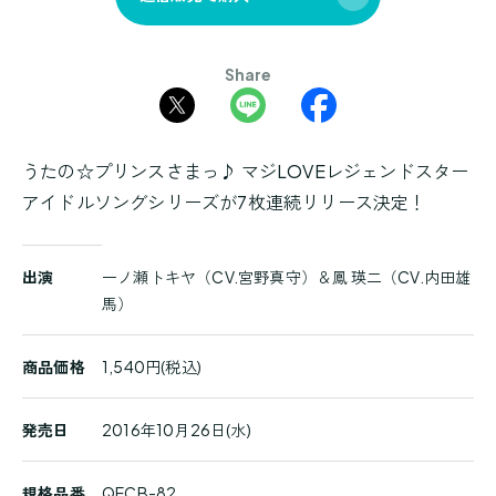
Share
うたの☆プリンスさまっ♪ マジLOVEレジェンドスター
アイドルソングシリーズが7枚連続リリース決定！
商
出演
一ノ瀬トキヤ（CV.宮野真守）＆鳳 瑛二（CV.内田雄
品
馬）
詳
細
商品価格
1,540円(税込)
発売日
2016年10月26日(水)
規格品番
QECB-82