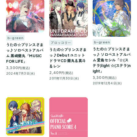
b-green
b-green
ブロッコリー
うたの☆プリンスさま
うたの☆プリンスさま
うたの☆プリンスさま
っ♪ソロベストアルバ
っ♪ ソロベストアルバ
っ♪Debut ユニット
ム 黒崎蘭丸「MUSIC
ム 愛島セシル「☆(ス
ドラマCD 蘭丸＆真斗
FOR LIFE」
テラ)light ☆(ステラ)n
＆レン
3,300
円(税込)
ight」
2,409
円(税込)
2024年7月3日(水)
3,300
円(税込)
2011年11月30日(水)
2019年12月4日(水)