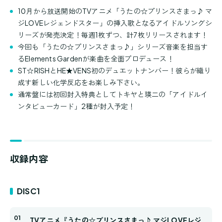
10月から放送開始のTVアニメ「うたの☆プリンスさまっ♪ マ
ジLOVEレジェンドスター」の挿入歌となるアイドルソングシ
リーズが発売決定！毎週1枚ずつ、計7枚リリースされます！
今回も「うたの☆プリンスさまっ♪」シリーズ音楽を担当す
るElements Gardenが楽曲を全面プロデュース！
ST☆RISHとHE★VENS初のデュエットナンバー！彼らが織り
成す新しい化学反応をお楽しみ下さい。
通常盤には初回封入特典としてトキヤと瑛二の「アイドルイ
ンタビューカード」2種が封入予定！
収録内容
DISC1
TVアニメ『うたの☆プリンスさまっ♪ マジLOVEレジ