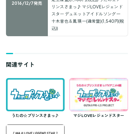
2016/12/7発売
リンスさまっ♪ マジLOVEレジェンド
スター デュエットアイドルソング 一
十木音也＆鳳 瑛一(通常盤)(1,540円(税
込))
関連サイト
うたの☆プリンスさまっ♪
マジLOVEレジェンドスター