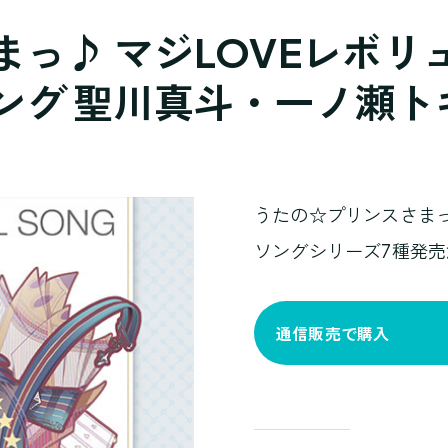
っ♪ マジLOVEレボリ
ング 聖川真斗・一ノ瀬ト
うたの☆プリンスさまっ
ソングシリーズ7種発売
通信販売で購入
商