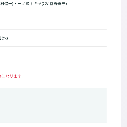
鈴村健一)・一ノ瀬トキヤ(CV.宮野真守)
(水)
格になります。