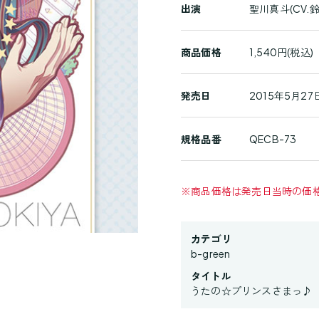
出演
聖川真斗(CV.
品
詳
商品価格
1,540円(税込)
細
発売日
2015年5月27日
規格品番
QECB-73
※
商品価格は発売日当時の価
カテゴリ
b-green
タイトル
うたの☆プリンスさまっ♪