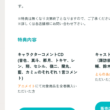
す。
※
特典は無くなり次第終了となりますので、ご了承くださ
※
詳しくは各店舗様にお問い合わせ下さい。
特典内容
キャラクターコメントCD
キャス
(音也、真斗、那月、トキヤ、レ
（諏訪
ン、翔、セシル、嶺二、蘭丸、
輔、鈴
藍、カミュのそれぞれ１言コメン
とらのあ
ト)
ただいた
アニメイト
にて対象商品を全巻購入い
ただいた方
販売