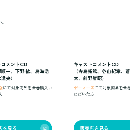
い。
トコメントCD
キャストコメントCD
部順一、下野 紘、鳥海浩
（寺島拓篤、谷山紀章、
木達央）
太、前野智昭）
な
にて対象商品を全巻購入い
ゲーマーズ
にて対象商品を全
方
ただいた方
店を見る
販売店を見る