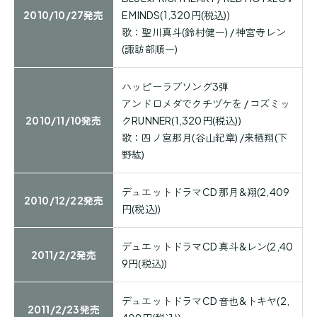
2010/10/27発売
E MINDS(1,320円(税込))
歌：聖川真斗(鈴村健一) / 神宮寺レン
(諏訪部順一)
ハッピーラブソング3弾
アンドロメダでクチヅケを / コズミッ
2010/11/10発売
クRUNNER(1,320円(税込))
歌：四ノ宮那月(谷山紀章) /来栖翔(下
野紘)
デュエットドラマCD 那月&翔(2,409
2010/12/22発売
円(税込))
デュエットドラマCD 真斗&レン(2,40
2011/2/2発売
9円(税込))
デュエットドラマCD 音也&トキヤ(2,
2011/2/23発売