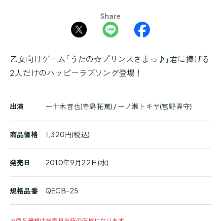
Share
乙女向けゲーム｢うたの☆プリンスさまっ♪｣君に捧げる
2人だけのハッピーラブソング登場！
商
出演
一十木音也(寺島拓篤) / 一ノ瀬トキヤ(宮野真守)
品
詳
細
商品価格
1,320円(税込)
発売日
2010年9月22日(水)
規格品番
QECB-25
※
商品価格は発売日当時の価格になります。