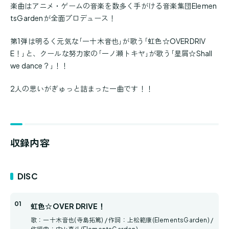
楽曲はアニメ・ゲームの音楽を数多く手がける音楽集団Elemen
tsGardenが全面プロデュース！
第1弾は明るく元気な｢一十木音也｣が歌う｢虹色☆OVERDRIV
E！｣と、クールな努力家の｢一ノ瀬トキヤ｣が歌う｢星屑☆Shall
we dance？｣！！
2人の思いがぎゅっと詰まった一曲です！！
収録内容
DISC
虹色☆OVER DRIVE！
歌：一十木音也(寺島拓篤) / 作詞：上松範康(ElementsGarden) /