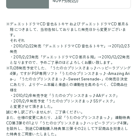
409円(税込))
※
デュエットドラマCD 音也＆トキヤ および デュエットドラマCD 那月＆
翔 につきまして、当初告知しておりました発売日から変更がございま
す。
それぞれ
・2010/12/22発売「デュエットドラマCD 音也＆トキヤ」→ 2011/2/23
発売
・2011/2/23発売「デュエットドラマCD 那月＆翔」→ 2010/12/22発売
となりますので、予めご了承のほどよろしくお願い致します。
※
11/28発売予定でした、「うたの☆プリンスさまっ♪ハッピーラブソング
4弾」ですが PSP専用ソフト「うたの☆プリンスさまっ♪-Amazing Ari
a-」「うたの☆プリンスさまっ♪-Sweet Serenade-」の発売日決定
にあたり、よりゲーム本編と楽曲との連動性を高めるべく、CD商品仕
様を
・2010/12/8 発売予定「うたの☆プリンスさまっ♪AAディスク」
・2011/2/9 発売予定「うたの☆プリンスさまっ♪SSディスク」
と変更させて頂きました。
誠に申し訳ございませんが、ご了承ください。
また、仕様の変更にあたり、上記「うたの☆プリンスさまっ♪」 連動特典
CD第3弾その1より「うたの☆プリンスさまっ♪ハッピーラブソング4弾」
を除外し、 別途CD連動購入特典 第三弾 その2として下記商品を対象とし
た特典をご用意いたしました。