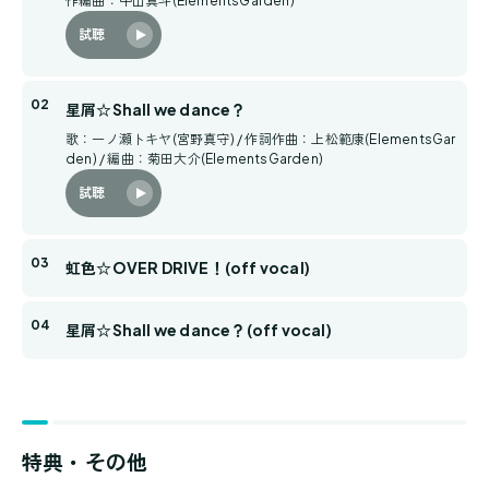
作編曲：中山真斗(ElementsGarden)
試聴
星屑☆Shall we dance？
歌：一ノ瀬トキヤ(宮野真守) / 作詞作曲：上松範康(ElementsGar
den) / 編曲：菊田大介(ElementsGarden)
試聴
虹色☆OVER DRIVE！(off vocal)
星屑☆Shall we dance？(off vocal)
特典・その他