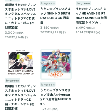
b-green
b-green
劇場版 うたの☆プリン
うたの☆プリンスさま
うたの☆プリンスさま
スさまっ♪ マジLOVE
っ♪ SHINING BIRTH
っ♪HE★VENS BIRT
キングダム スペシャル
DAY SONG CD 通常
HDAY SONG CD 初回
ユニットドラマCD 真
盤
限定盤 シオンVer.
斗・カミュ・瑛二 (初
回限定盤)
3,850
6,490
円(税込)
円(税込)
3,300
2023年5月24日(水)
2024年9月18日(水)
円(税込)
2019年1月16日(水)
b-green
b-green
劇場版 うたの☆プリン
うたの☆プリンスさま
スさまっ♪ マジLOVE
っ♪15th Anniversar
キングダム スペシャル
y CD 通常盤 MUSIC V
ユニットドラマCD
er.
翔・ナギ・シオン (初
回限定盤)
1,760
円(税込)