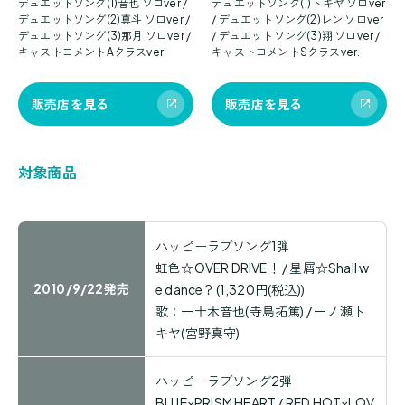
デュエットソング(1)音也 ソロver /
デュエットソング(1)トキヤ ソロver
デュエットソング(2)真斗 ソロver /
/ デュエットソング(2)レン ソロver
デュエットソング(3)那月 ソロver /
/ デュエットソング(3)翔 ソロver /
キャストコメントAクラスver
キャストコメントSクラスver.
販売店を見る
販売店を見る
対象商品
ハッピーラブソング1弾
虹色☆OVER DRIVE！ / 星屑☆Shall w
2010/9/22発売
e dance？(1,320円(税込))
歌：一十木音也(寺島拓篤) / 一ノ瀬ト
キヤ(宮野真守)
ハッピーラブソング2弾
BLUE×PRISM HEART / RED HOT×LOV