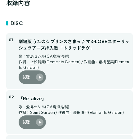
収録内容
DISC
劇場版 うたの☆プリンスさまっ♪ マジLOVEスターリッ
シュツアーズ挿入歌 「トリッドラヴ」
歌：愛島セシル(CV.鳥海浩輔)
作詞：上松範康(Elements Garden) / 作編曲：岩橋星実(Elemen
ts Garden)
試聴
「Re:alive」
歌：愛島セシル(CV.鳥海浩輔)
作詞：Spirit Garden / 作編曲：藤田淳平(Elements Garden)
試聴