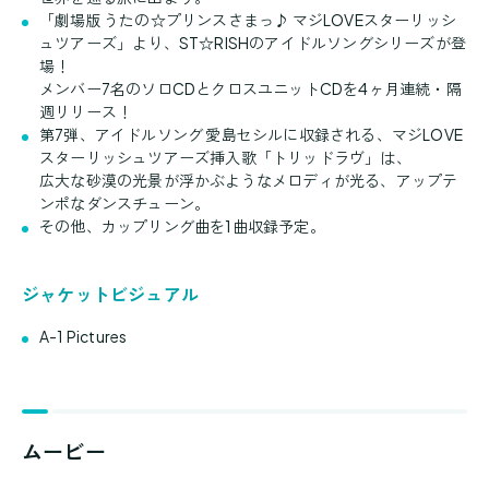
「劇場版 うたの☆プリンスさまっ♪ マジLOVEスターリッシ
ュツアーズ」より、ST☆RISHのアイドルソングシリーズが登
場！
メンバー7名のソロCDとクロスユニットCDを4ヶ月連続・隔
週リリース！
第7弾、アイドルソング 愛島セシルに収録される、マジLOVE
スターリッシュツアーズ挿入歌「トリッドラヴ」は、
広大な砂漠の光景が浮かぶようなメロディが光る、アップテ
ンポなダンスチューン。
その他、カップリング曲を1曲収録予定。
ジャケットビジュアル
A-1 Pictures
ムービー