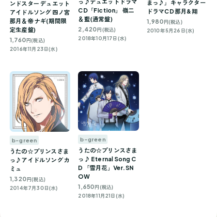
っ♪デュエットドラマ
まっ♪」キャラクター
ンドスター デュエット
CD「Fiction」 嶺二
ドラマCD 那月&翔
アイドルソング 四ノ宮
＆藍(通常盤)
那月＆帝 ナギ(期間限
1,980
円(税込)
2,420
定生産盤)
円(税込)
2010年5月26日(水)
2018年10月17日(水)
1,760
円(税込)
2016年11月23日(水)
b-green
b-green
うたの☆プリンスさま
うたの☆プリンスさま
っ♪ Eternal Song C
っ♪アイドルソング カ
D 「雪月花」Ver.SN
ミュ
OW
1,320
円(税込)
1,650
円(税込)
2014年7月30日(水)
2018年11月21日(水)