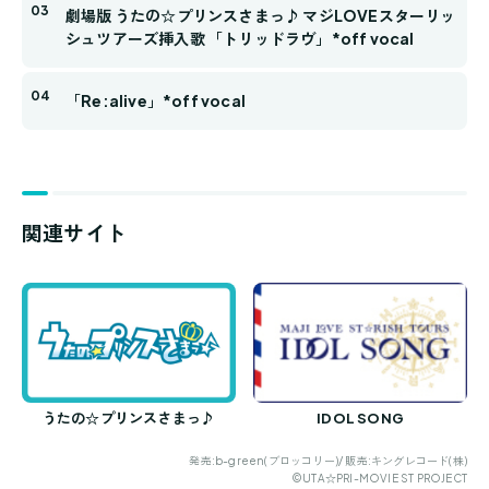
劇場版 うたの☆プリンスさまっ♪ マジLOVEスターリッ
シュツアーズ挿入歌 「トリッドラヴ」*off vocal
「Re:alive」*off vocal
関連サイト
うたの☆プリンスさまっ♪
IDOL SONG
発売:b-green(ブロッコリー)/ 販売:キングレコード(株)
©UTA☆PRI-MOVIE ST PROJECT