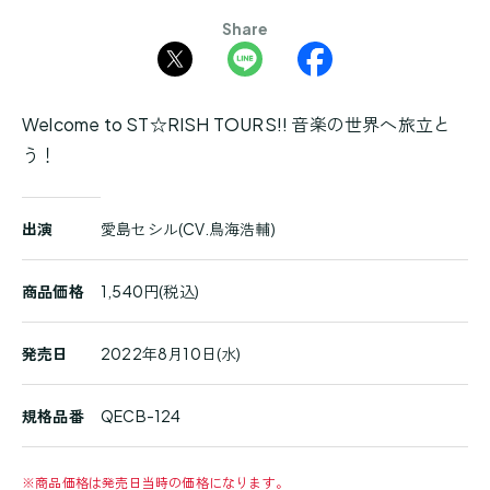
Share
Welcome to ST☆RISH TOURS!! 音楽の世界へ旅立と
う！
商
出演
愛島セシル(CV.鳥海浩輔)
品
詳
細
商品価格
1,540円(税込)
発売日
2022年8月10日(水)
規格品番
QECB-124
※
商品価格は発売日当時の価格になります。