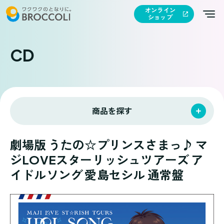
オンライン
ショップ
CD
商品を探す
劇場版 うたの☆プリンスさまっ♪ マ
ジLOVEスターリッシュツアーズ ア
イドルソング 愛島セシル 通常盤