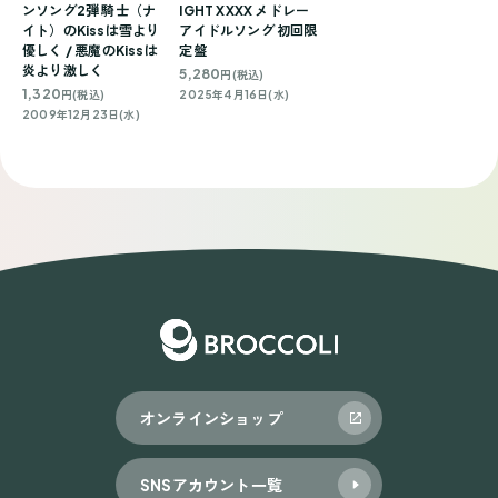
ンソング2弾 騎士（ナ
IGHT XXXX メドレー
イト）のKissは雪より
アイドルソング 初回限
優しく / 悪魔のKissは
定盤
炎より激しく
5,280
円(税込)
1,320
円(税込)
2025年4月16日(水)
2009年12月23日(水)
オンラインショップ
SNSアカウント一覧