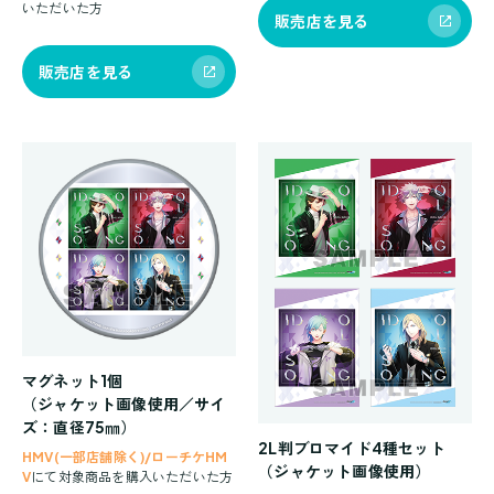
いただいた方
販売店を見る
販売店を見る
マグネット1個
（ジャケット画像使用／サイ
ズ：直径75㎜）
2L判ブロマイド4種セット
HMV(一部店舗除く)/ローチケHM
（ジャケット画像使用）
V
にて対象商品を購入いただいた方