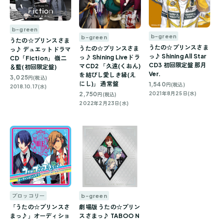
b-green
b-green
b-green
うたの☆プリンスさま
うたの☆プリンスさま
うたの☆プリンスさま
っ♪ デュエットドラマ
っ♪ Shining All Star
っ♪ Shining Liveドラ
CD「Fiction」 嶺二
CD3 初回限定盤 那月
マCD2 「久遠(くおん)
＆藍(初回限定盤)
Ver.
を結びし愛しき縁(え
3,025
円(税込)
にし)」 通常盤
1,540
円(税込)
2018.10.17(水)
2,750
2021年8月25日(水)
円(税込)
2022年2月23日(水)
ブロッコリー
b-green
「うたの☆プリンスさ
劇場版 うたの☆プリン
まっ♪」オーディショ
スさまっ♪ TABOO N