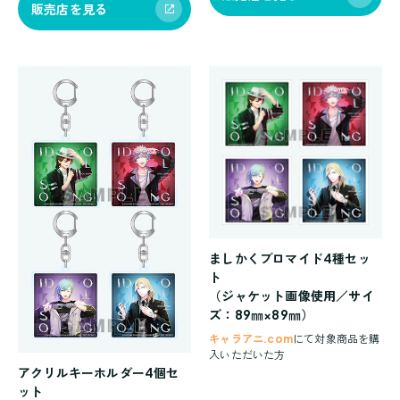
販売店を見る
ましかくブロマイド4種セッ
ト
（ジャケット画像使用／サイ
ズ：89㎜×89㎜）
キャラアニ.com
にて対象商品を購
入いただいた方
アクリルキーホルダー4個セ
ット