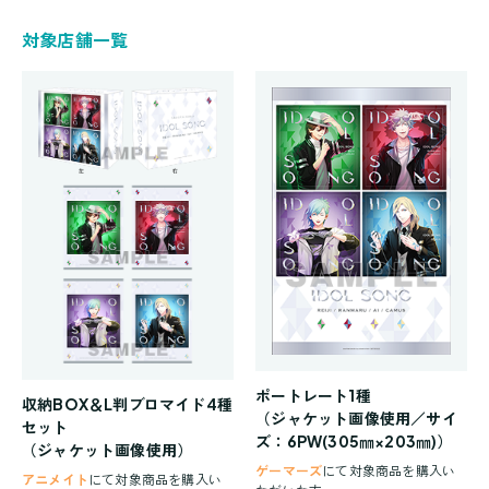
対象店舗一覧
ポートレート1種
収納BOX＆L判ブロマイド4種
（ジャケット画像使用／サイ
セット
ズ：6PW(305㎜×203㎜)）
（ジャケット画像使用）
ゲーマーズ
にて対象商品を購入い
アニメイト
にて対象商品を購入い