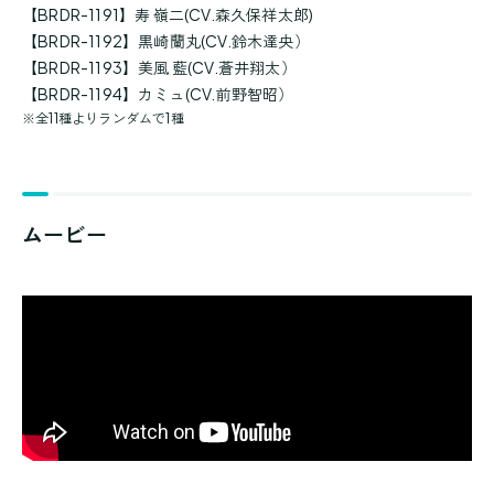
【BRDR-1191】寿 嶺二(CV.森久保祥太郎)
【BRDR-1192】黒崎蘭丸(CV.鈴木達央）
【BRDR-1193】美風 藍(CV.蒼井翔太）
【BRDR-1194】カミュ(CV.前野智昭）
※
全11種よりランダムで1種
ムービー