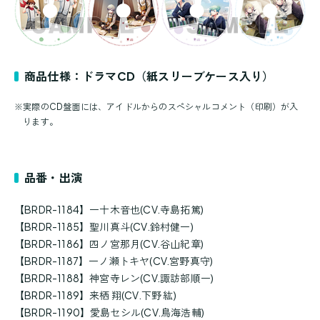
商品仕様：ドラマCD（紙スリーブケース入り）
※
実際のCD盤面には、アイドルからのスペシャルコメント（印刷）が入
ります。
品番・出演
【BRDR-1184】一十木音也(CV.寺島拓篤)
【BRDR-1185】聖川真斗(CV.鈴村健一)
【BRDR-1186】四ノ宮那月(CV.谷山紀章)
【BRDR-1187】一ノ瀬トキヤ(CV.宮野真守)
【BRDR-1188】神宮寺レン(CV.諏訪部順一)
【BRDR-1189】来栖 翔(CV.下野 紘)
【BRDR-1190】愛島セシル(CV.鳥海浩輔)