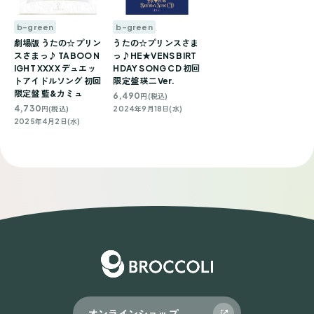
b-green
b-green
劇場版 うたの☆プリン
うたの☆プリンスさま
スさまっ♪ TABOO N
っ♪HE★VENS BIRT
IGHT XXXX デュエッ
HDAY SONG CD 初回
トアイドルソング 初回
限定盤 瑛二Ver.
限定盤 藍&カミュ
6,490
円(税込)
4,730
円(税込)
2024年9月18日(水)
2025年4月2日(水)
オンラインショップ