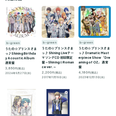
b-green
b-green
b-green
うたの☆プリンスさま
うたの☆プリンスさま
うたの☆プリンスさま
っ♪ Dramatic Mast
っ♪ Shining Liveテー
っ♪Shining Birthda
erpiece Show「Dre
マソングCD 初回限定
y Acoustic Album
aming of OZ」 通常
盤～Shining☆Roman
通常盤
盤
ce ver.～
3,850
円(税込)
4,180
2,200
円(税込)
円(税込)
2026年5月27日(水)
2023年12月13日(水)
2017年11月15日(水)