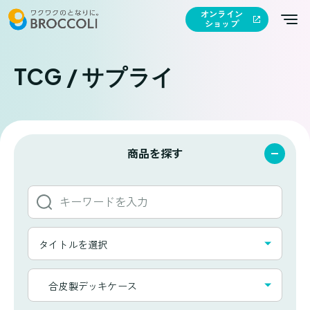
オンライン
ショップ
TCG / サプライ
商品を探す
キ
ー
ワ
タ
ー
タイトルを選択
イ
ド
ト
か
カ
ル
合皮製デッキケース
ら
テ
一