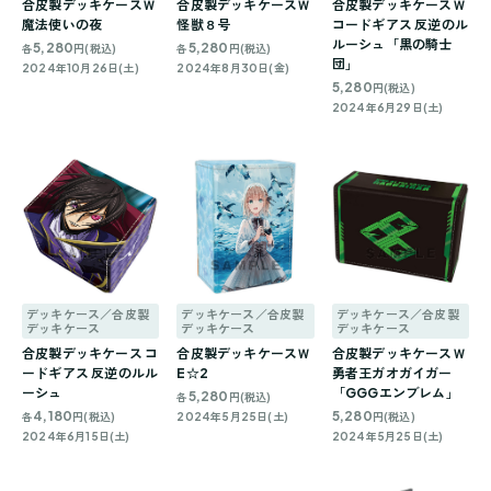
合皮製デッキケースＷ
合皮製デッキケースＷ
合皮製デッキケースＷ
魔法使いの夜
怪獣８号
コードギアス 反逆のル
ルーシュ「黒の騎士
5,280
5,280
各
円(税込)
各
円(税込)
団」
2024年10月26日(土)
2024年8月30日(金)
5,280
円(税込)
2024年6月29日(土)
デッキケース／合皮製
デッキケース／合皮製
デッキケース／合皮製
デッキケース
デッキケース
デッキケース
合皮製デッキケース コ
合皮製デッキケースＷ
合皮製デッキケースＷ
ードギアス 反逆のルル
E☆2
勇者王ガオガイガー
ーシュ
「GGGエンブレム」
5,280
各
円(税込)
4,180
5,280
各
円(税込)
2024年5月25日(土)
円(税込)
2024年6月15日(土)
2024年5月25日(土)