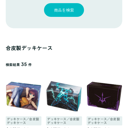
探
ゴ
覧
す
リ
商品を検索
一
覧
合皮製デッキケース
35
検索結果
件
デッキケース／合皮製
デッキケース／合皮製
デッキケース／合皮製
デッキケース
デッキケース
デッキケース