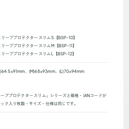
リーブプロテクター スリム S【BSP-10】
リーブプロテクター スリム M【BSP-11】
リーブプロテクター スリム L【BSP-12】
4.5×91mm、(M)68×93mm、(L)70×94mm
ーブプロテクター スリム」シリーズと価格・JANコードが
パック入り枚数・サイズ・仕様は同じです。