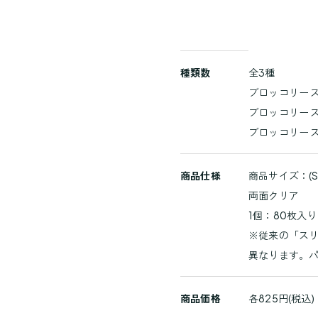
商
種類数
全3種
品
ブロッコリー ス
詳
ブロッコリー ス
細
ブロッコリー ス
商品仕様
商品サイズ：(S)6
両面クリア
1個：80枚入り
※従来の「スリ
異なります。
商品価格
各825円(税込)