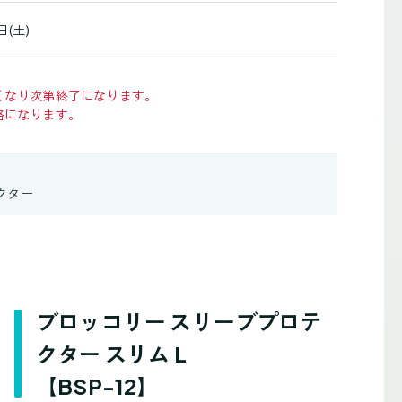
日(土)
くなり次第終了になります。
格になります。
クター
ブロッコリー スリーブプロテ
クター スリム L
【BSP-12】