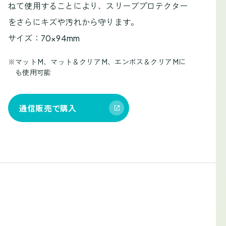
ねて使用することにより、スリーブプロテクター
をさらにキズや汚れから守ります。
サイズ：70×94mm
※
マット M、マット＆クリア M、エンボス＆クリア Mに
も使用可能
通信販売で購入